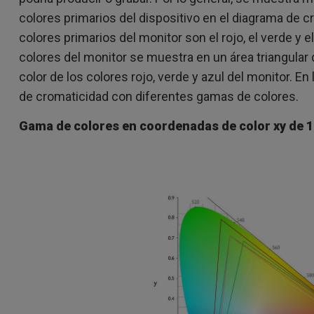
Con soporte de ajuste de
colores primarios del dispositivo en el diagrama de c
Con Bajo Input Lag
altura
ado
colores primarios del monitor son el rojo, el verde y el
colores del monitor se muestra en un área triangular
color de los colores rojo, verde y azul del monitor. E
de cromaticidad con diferentes gamas de colores.
Gama de colores en coordenadas de color xy de 19