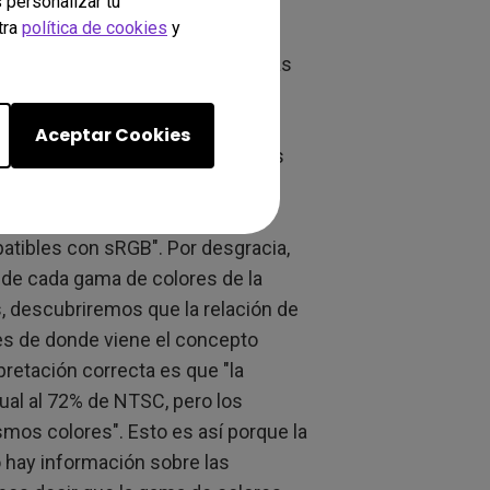
 personalizar tu
ón de colores dentro de la gama.
tra
política de cookies
y
tión del color, se deben acordar las
a de cromaticidad. Cada par de
co. Por ejemplo, (x, y) = (0.64,
Aceptar Cookies
e los números estén muy cerca los
también existe otro tipo de
es o marcas de pantallas
ibles con sRGB". Por desgracia,
 de cada gama de colores de la
, descubriremos que la relación de
 es de donde viene el concepto
retación correcta es que "la
ual al 72% de NTSC, pero los
mos colores". Esto es así porque la
no hay información sobre las