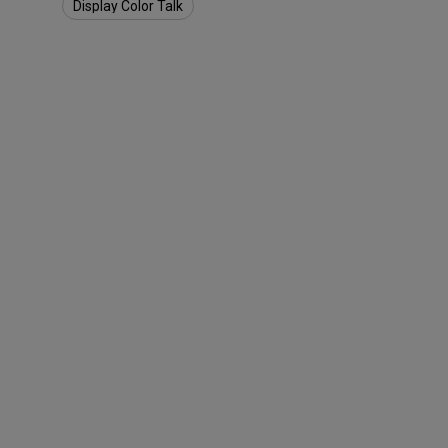
Display Color Talk
Monitor ZOWIE reacondicion
- Compre aquí