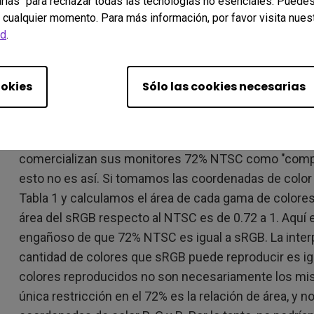
rias" para rechazar todas las tecnologías no esenciales. Puedes
del color. Este es también el concepto de reproducci
 cualquier momento. Para más información, por favor visita nues
ad
.
Sin embargo, para lograr la fidelidad del color o la ges
coordenadas de color R, G, B exactas para el diagram
coordenadas de color especifica un color distinto o úni
ookies
Sólo las cookies necesarias
0.30) no es lo mismo que (x, y) = (0.63, 0.29), aunqu
unos de los otros. En la industria de la visualización, 
información engañosa. Algunos fabricantes de panel
comercializan sus monitores 72% NTSC como "compat
esto no es así. Si tomamos las coordenadas de color
Tabla 1 y calculamos el área de cada gama de colores
área del sRGB respecto al NTSC es de 0.72 a 1. Aquí
engañoso de que 72% NTSC es igual a sRGB. La interp
cantidad de colores que sRGB puede reproducir es ig
colores reproducidos no son necesariamente los mis
única restricción en el 72% es la relación de área, y 