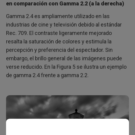
en comparación con Gamma 2.2 (a la derecha)
Gamma 2.4 es ampliamente utilizado en las
industrias de cine y televisión debido al estándar
Rec. 709. El contraste ligeramente mejorado
resalta la saturación de colores y estimula la
percepción y preferencia del espectador. Sin
embargo, el brillo general de las imágenes puede
verse reducido. En la Figura 5 se ilustra un ejemplo
de gamma 2.4 frente a gamma 2.2.