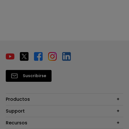
Suscribirse
Productos
Proyectores
Support
Monitores
Contáctanos
Recursos
Iluminación