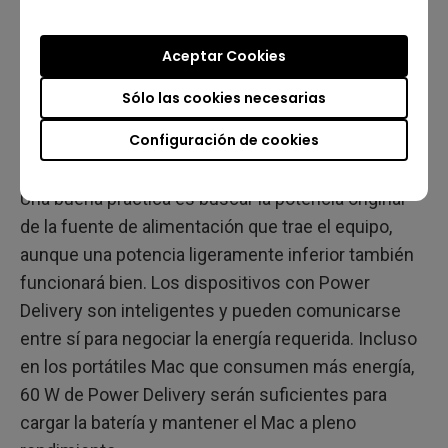
entrada/salida más en nuestro equipo.
Aceptar Cookies
Siempre hay que tener presente que USB-C no
implica automáticamente compatibilidad con
Sólo las cookies necesarias
Power Delivery. Debemos asegurarnos de leer las
Configuración de cookies
especificaciones del monitor para saber si es
compatible y también la potencia nominal de salida.
Una buena práctica es buscar la potencia original
de la fuente de alimentación que trae el equipo,
aunque una potencia ligeramente inferior también
funcionará bien. Los dispositivos con Power
Delivery son inteligentes y pueden comunicarse
entre sí para negociar la energía requerida. Incluso
en los portátiles Mac que consumen más energía,
60 W de Power Delivery serán suficientes para
cargar la batería y mantener el Mac a pleno