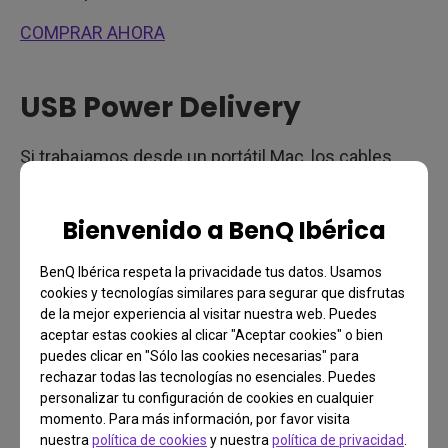
COMPRAR AHORA
USB Power Delivery
Si trabajamos desde un portátil Mac, los cables
USB-C pueden proporcionar alimentación al equipo
sin necesidad de un adaptador de corriente
Bienvenido a BenQ Ibérica
adicional. Teniendo en cuenta que la mayoría de los
portátiles Mac tienen solo dos puertos USB-C, la
BenQ Ibérica respeta la privacidade tus datos. Usamos
cookies y tecnologías similares para segurar que disfrutas
conexión de un monitor y de la fuente de
de la mejor experiencia al visitar nuestra web. Puedes
alimentación nos dejaría sin una conexión para
aceptar estas cookies al clicar "Aceptar cookies" o bien
almacenamiento externo, ratón y teclado, o
puedes clicar en "Sólo las cookies necesarias" para
rechazar todas las tecnologías no esenciales. Puedes
cualquier otro dispositivo. Aunar la alimentación y el
personalizar tu configuración de cookies en cualquier
vídeo (además del audio y USB adicional) en un solo
momento. Para más información, por favor visita
cable simplifica las cosas y libera una preciosa
nuestra
política de cookies
y nuestra
política de privacidad
.