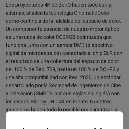
Los proyectores 4K de BenQ hacen todo eso y,
además, añaden la tecnología CinematicColor
como centinela de la fidelidad del espacio de color.
Un componente esencial de nuestro motor óptico
es una rueda de color RGBRGB optimizada que
funciona junto con un sensor DMD (dispositivo
digital de microespejos) conectado al chip DLP, con
el resultado de una cobertura del espacio de color
del 100 % de Rec. 709, hasta un 100 % de DCI-P3 y
una alta compatibilidad con Rec. 2020, un estándar
desarrollado por la Sociedad de Ingenieros de Cine
y Televisión (SMPTE, por sus siglas en inglés) con
los discos Blu-ray UHD 4K en mente. Nuestros
ingenieros hacen todo lo posible por garantizar la
precisión del color, para que los contenidos de
televisión y películas que disfruta el espectador se