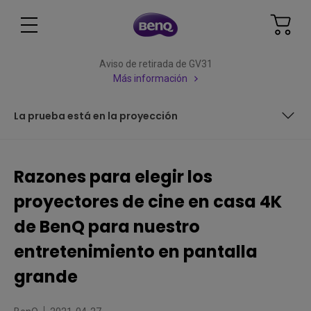
Aviso de retirada de GV31
Más información
La prueba está en la proyección
Fabricación de la lente: centrados en la calidad de la
imagen y la longevidad del proyector
Razones para elegir los
HDR-PRO: no solo brillante, sino realmente excelente
proyectores de cine en casa 4K
Brillo HDR: HDR accesible
de BenQ para nuestro
entretenimiento en pantalla
CinematicColor: siempre en guardia para la fidelidad del
color
grande
Informe de calibración de fábrica: más que un papel