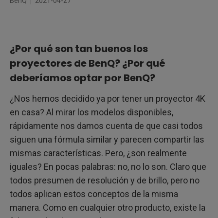
BenQ
2021-04-27
Modos de imagen dedicados: desde los estadios hasta los
taquillazos
Escucharlo todo: gran sonido integrado
¿Por qué son tan buenos los
La prueba está en la proyección
proyectores de BenQ? ¿Por qué
deberíamos optar por BenQ?
¿Nos hemos decidido ya por tener un proyector 4K
en casa? Al mirar los modelos disponibles,
rápidamente nos damos cuenta de que casi todos
siguen una fórmula similar y parecen compartir las
mismas características. Pero, ¿son realmente
iguales? En pocas palabras: no, no lo son. Claro que
todos presumen de resolución y de brillo, pero no
todos aplican estos conceptos de la misma
manera. Como en cualquier otro producto, existe la