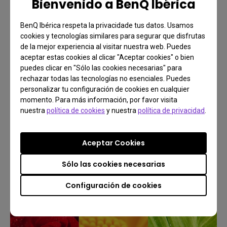
Bienvenido a BenQ Ibérica
vean tal como pretendieron sus creadores. La
cuidadosa atención al estándar de temperatura de
BenQ Ibérica respeta la privacidade tus datos. Usamos
color
D65
aceptado internacionalmente da como
cookies y tecnologías similares para segurar que disfrutas
de la mejor experiencia al visitar nuestra web. Puedes
resultado un valor Delta E garantizado de 3, lo que
aceptar estas cookies al clicar "Aceptar cookies" o bien
significa una precisa reproducción de todos los
puedes clicar en "Sólo las cookies necesarias" para
colores. El elaborado diseño de la tecnología
rechazar todas las tecnologías no esenciales. Puedes
personalizar tu configuración de cookies en cualquier
CinematicColor, en la que tanto hemos invertido,
momento. Para más información, por favor visita
significa que las especificaciones del espacio de
nuestra
política de cookies
y nuestra
política de privacidad
.
color no solo quedan bien en la hoja de producto,
sino que se reflejan en toda su hermosura en la
Aceptar Cookies
pantalla.
Sólo las cookies necesarias
Configuración de cookies