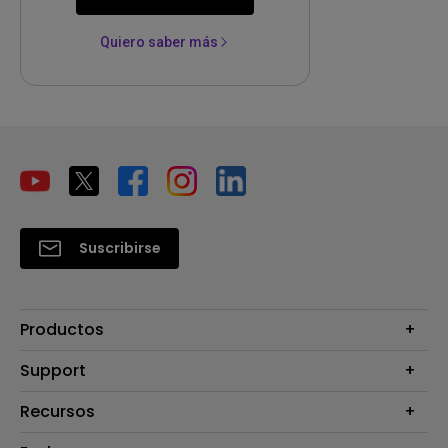
Quiero saber más
Suscribirse
Productos
Proyectores
Support
Monitores
Contáctanos
Recursos
Iluminación
Download & FAQ
Altavoz