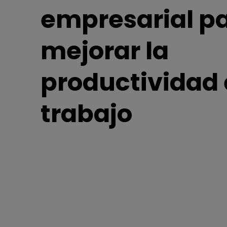
el
empresarial p
Monitor ZOWIE reacondicion
trabajo
- Compre aquí
mejorar la
productividad 
trabajo