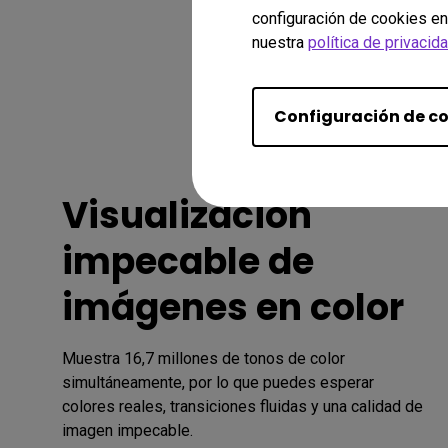
configuración de cookies en
nuestra
política de privacid
Configuración de c
Visualización
impecable de
imágenes en color
Muestra 16,7 millones de tonos de color 
simultáneamente, por lo que puedes esperar 
colores reales, transiciones fluidas y una calidad de 
imagen impecable. 