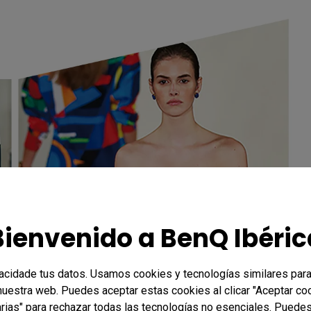
Bienvenido a BenQ Ibéric
vacidade tus datos. Usamos cookies y tecnologías similares para
 nuestra web. Puedes aceptar estas cookies al clicar "Aceptar co
rias" para rechazar todas las tecnologías no esenciales. Puedes