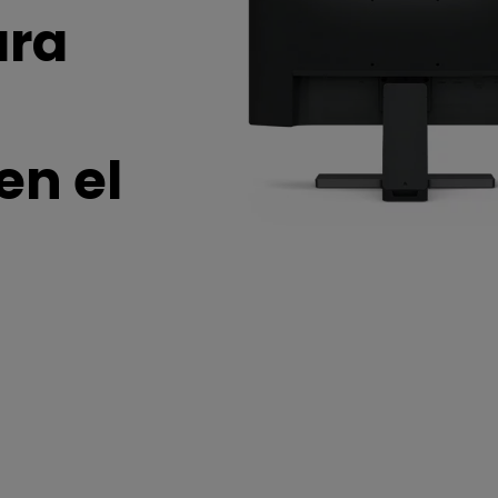
Con soporte de ajuste de
ara
Con Bajo Input Lag
altura
ado
en el