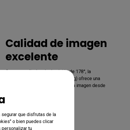
Calidad de imagen
excelente
Con un amplio ángulo de visión de 178°, la 
tecnología IPS (In-Plane Switching) ofrece una 
reproducción precisa del color y la imagen desde 
a
 segurar que disfrutas de la
okies" o bien puedes clicar
 personalizar tu