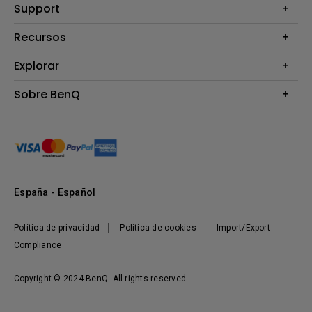
Proyectores
Support
Monitores
Contáctanos
Recursos
Iluminación
Download & FAQ
Altavoz
Explorar
Centros de información
Preguntas frecuentes sobre la tienda en línea de BenQ
Información de Devolución BenQ Shop
Embajadores de marca BenQ
Sobre BenQ
Términos y Condiciones BenQ Shop
Presentación corporativa
Responsabilidad social corporativa
Noticias
Sostenibilidad
España - Español
Política de privacidad
Política de cookies
Import/Export
Compliance
Copyright © 2024 BenQ. All rights reserved.