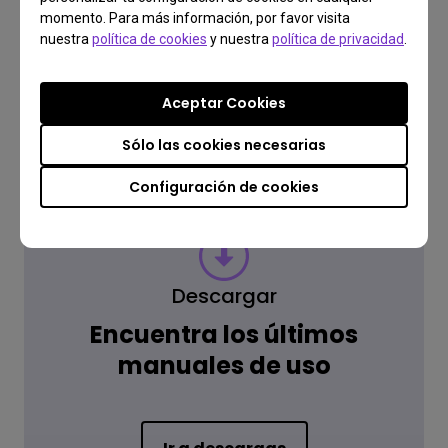
momento. Para más información, por favor visita
Lee la respuesta
nuestra
política de cookies
y nuestra
política de privacidad
.
Aceptar Cookies
Saber más
Sólo las cookies necesarias
Configuración de cookies
Descargar
Encuentra los últimos
manuales de uso