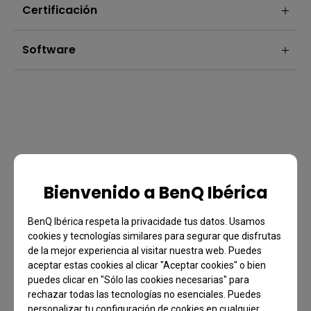
Certificación
Software
Bienvenido a BenQ Ibérica
BenQ Ibérica respeta la privacidade tus datos. Usamos
cookies y tecnologías similares para segurar que disfrutas
Preguntas Frecuentes
de la mejor experiencia al visitar nuestra web. Puedes
aceptar estas cookies al clicar "Aceptar cookies" o bien
¿Tienes una consulta?
puedes clicar en "Sólo las cookies necesarias" para
rechazar todas las tecnologías no esenciales. Puedes
personalizar tu configuración de cookies en cualquier