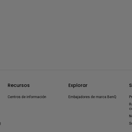
Recursos
Explorar
S
Centros de información
Embajadores de marca BenQ
P
R
c
N
Q
S