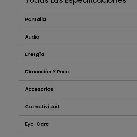
Todas Las Especificaciones
Monitor ZOWIE reacondicion
- Compre aquí
Pantalla
Audio
Energía
Dimensión Y Peso
Accesorios
Conectividad
Eye-Care