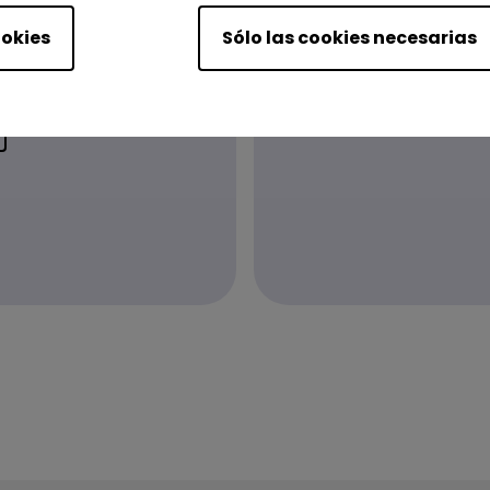
nsulta?
Encuen
ookies
Sólo las cookies necesarias
man