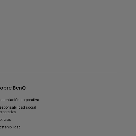
obre BenQ
resentación corporativa
esponsabilidad social
orporativa
oticias
ostenibilidad