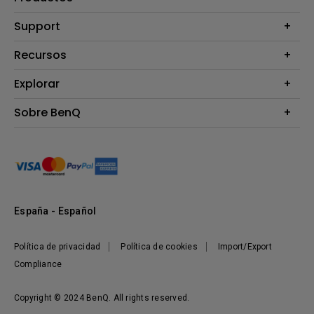
Proyectores
Support
Monitores
Contáctanos
Recursos
Iluminación
Download & FAQ
Altavoz
Explorar
Centros de información
Preguntas frecuentes sobre la tienda en línea de BenQ
Información de Devolución BenQ Shop
Embajadores de marca BenQ
Sobre BenQ
Términos y Condiciones BenQ Shop
Presentación corporativa
Responsabilidad social corporativa
Noticias
Sostenibilidad
España - Español
Política de privacidad
Política de cookies
Import/Export
Compliance
Copyright © 2024 BenQ. All rights reserved.