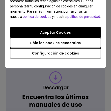
rechazar todas las tecnologías no esenciales. Puedes
¿Tienes una consulta?
personalizar tu configuración de cookies en cualquier
momento. Para más información, por favor visita
nuestra
política de cookies
y nuestra
política de privacidad
.
Lee la respuesta
Aceptar Cookies
Saber más
Sólo las cookies necesarias
Configuración de cookies
Descargar
Encuentra los últimos
manuales de uso