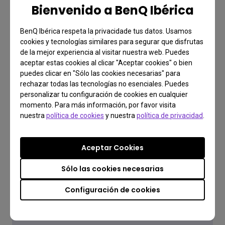
Bienvenido a BenQ Ibérica
Saber más
BenQ Ibérica respeta la privacidade tus datos. Usamos
cookies y tecnologías similares para segurar que disfrutas
de la mejor experiencia al visitar nuestra web. Puedes
aceptar estas cookies al clicar "Aceptar cookies" o bien
puedes clicar en "Sólo las cookies necesarias" para
rechazar todas las tecnologías no esenciales. Puedes
personalizar tu configuración de cookies en cualquier
momento. Para más información, por favor visita
Descargar
nuestra
política de cookies
y nuestra
política de privacidad
.
Encuentra los últimos
manuales de uso
Aceptar Cookies
Sólo las cookies necesarias
Configuración de cookies
Ir a descargas