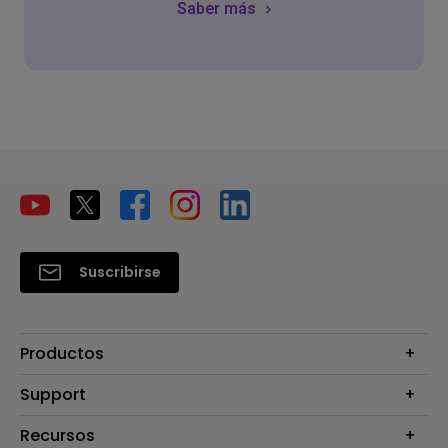
Saber más
Suscribirse
Productos
Proyectores
Support
Monitores
Contáctanos
Recursos
Iluminación