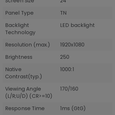
Screen Size
24
Panel Type
TN
Backlight
LED backlight
Technology
Resolution (max.)
1920x1080
Brightness
250
Native
1000:1
Contrast(typ.)
Viewing Angle
170/160
(L/R;U/D) (CR>=10)
Response Time
1ms (GtG)