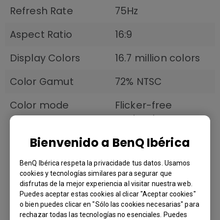
Refresh Rate
75Hz
Aspect Ratio
16:9
Display Colors
16.7 million colors
Color Gamut
72% NTSC
Color mode
Flicker-free
Technology Yes
Low Blue Light Yes
Bienvenido a BenQ Ibérica
Brightness
Intelligence (B.I.)
BenQ Ibérica respeta la privacidade tus datos. Usamos
Yes
cookies y tecnologías similares para segurar que
disfrutas de la mejor experiencia al visitar nuestra web.
Color Weakness
Puedes aceptar estas cookies al clicar "Aceptar cookies"
Yes
También puede comprar
o bien puedes clicar en "Sólo las cookies necesarias" para
ePaper Yes
rechazar todas las tecnologías no esenciales. Puedes