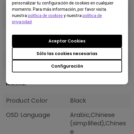
aquí
personalizar tu configuración de cookies en cualquier
momento. Para más información, por favor visita
Color temperature
Reddish/Normal/Bl
Encontrar una tienda
nuestra
política de cookies
y nuestra
política de
uish/User mode
privacidad
.
Buscar tiendas
Aceptar Cookies
Audio
Sólo las cookies necesarias
Headphone Jack
Yes
Configuración
Monitor
Product Color
Black
OSD Language
Arabic,Chinese
(simplified),Chines
e