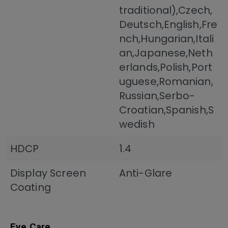
traditional),Czech,
Deutsch,English,Fre
nch,Hungarian,Itali
an,Japanese,Neth
erlands,Polish,Port
uguese,Romanian,
Russian,Serbo-
Croatian,Spanish,S
wedish
HDCP
1.4
Display Screen
Anti-Glare
Coating
Eye Care