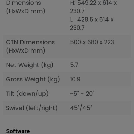
Dimensions
H: 549.22 x 614 x
(HxWxD mm)
230.7
L : 428.5 x 614 x
230.7
CTN Dimensions
500 x 680 x 223
(HxWxD mm)
Net Weight (kg)
5.7
Gross Weight (kg)
10.9
Tilt (down/up)
-5˚ - 20˚
Swivel (left/right)
45˚/45˚
Software