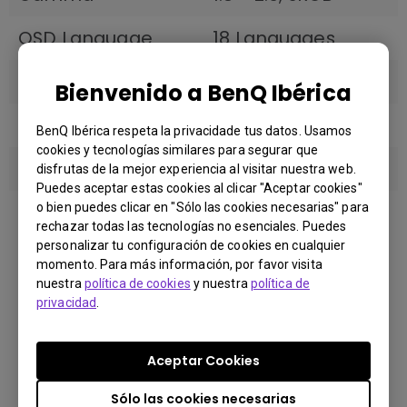
OSD Language
18 Languages
HDCP
2.2
Bienvenido a BenQ Ibérica
VESA Wall Mount
Yes
BenQ Ibérica respeta la privacidade tus datos. Usamos
cookies y tecnologías similares para segurar que
AMA
Yes
disfrutas de la mejor experiencia al visitar nuestra web.
Puedes aceptar estas cookies al clicar "Aceptar cookies"
También puede comprar
o bien puedes clicar en "Sólo las cookies necesarias" para
Display Screen
Anti-Glare
rechazar todas las tecnologías no esenciales. Puedes
Coating
aquí
personalizar tu configuración de cookies en cualquier
momento. Para más información, por favor visita
Encontrar una tienda
nuestra
política de cookies
y nuestra
política de
privacidad
.
Eye Care
Buscar tiendas
Flicker-free
Yes
Aceptar Cookies
Technology
Sólo las cookies necesarias