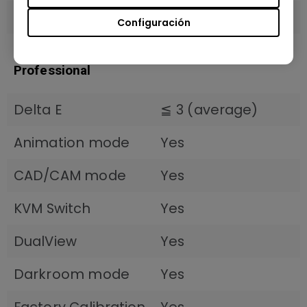
Low Blue Light
Yes
Configuración
Professional
Delta E
≦ 3 (average)
Animation mode
Yes
CAD/CAM mode
Yes
KVM Switch
Yes
DualView
Yes
Darkroom mode
Yes
Factory Calibration
Yes