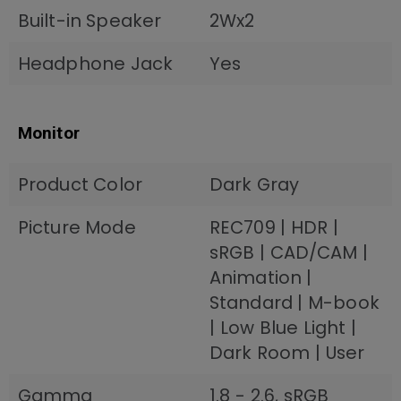
Built-in Speaker
2Wx2
Headphone Jack
Yes
Monitor
Product Color
Dark Gray
Picture Mode
REC709 | HDR |
sRGB | CAD/CAM |
Animation |
Standard | M-book
| Low Blue Light |
Dark Room | User
Gamma
1.8 - 2.6, sRGB