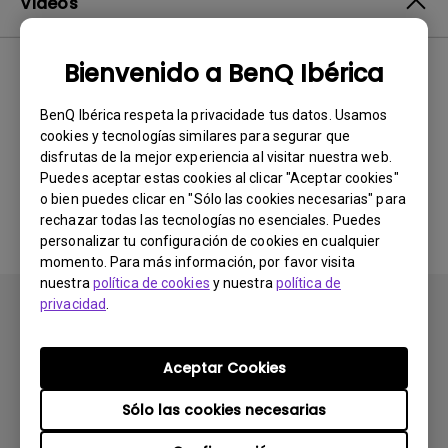
Vídeos
Bienvenido a BenQ Ibérica
Lo más
0 resultados
nuevo
BenQ Ibérica respeta la privacidade tus datos. Usamos
cookies y tecnologías similares para segurar que
disfrutas de la mejor experiencia al visitar nuestra web.
Puedes aceptar estas cookies al clicar "Aceptar cookies"
No hay vídeos relacionados
o bien puedes clicar en "Sólo las cookies necesarias" para
rechazar todas las tecnologías no esenciales. Puedes
personalizar tu configuración de cookies en cualquier
momento. Para más información, por favor visita
nuestra
política de cookies
y nuestra
política de
privacidad
.
Aceptar Cookies
Suscribirse
Sólo las cookies necesarias