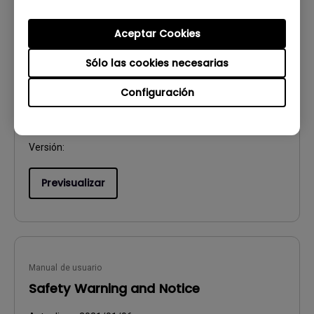
Aceptar Cookies
Manual de usuario
Resolución de archivo
Sólo las cookies necesarias
Configuración
Actualizar:
2024/09/20
Idioma:
European Spanish
Tamaño de archivo:
501.33 KB
Versión:
Previsualizar
Manual de usuario
Safety Warning and Notice