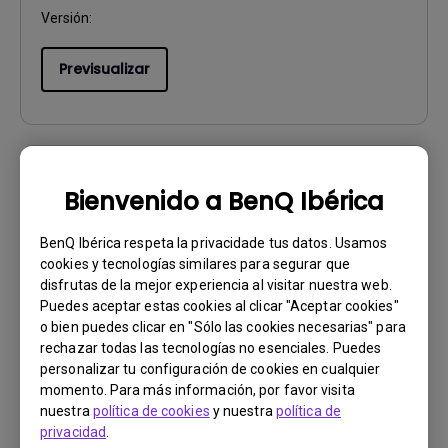
Versión:
Previsualizar
Manual de usuario
Bienvenido a BenQ Ibérica
Regulatory Statements
BenQ Ibérica respeta la privacidade tus datos. Usamos
Actualizar:
2026/08/07
cookies y tecnologías similares para segurar que
disfrutas de la mejor experiencia al visitar nuestra web.
Idioma:
General
Puedes aceptar estas cookies al clicar "Aceptar cookies"
Tamaño de archivo:
752.9 KB
o bien puedes clicar en "Sólo las cookies necesarias" para
Versión:
rechazar todas las tecnologías no esenciales. Puedes
personalizar tu configuración de cookies en cualquier
Previsualizar
momento. Para más información, por favor visita
nuestra
política de cookies
y nuestra
política de
privacidad
.