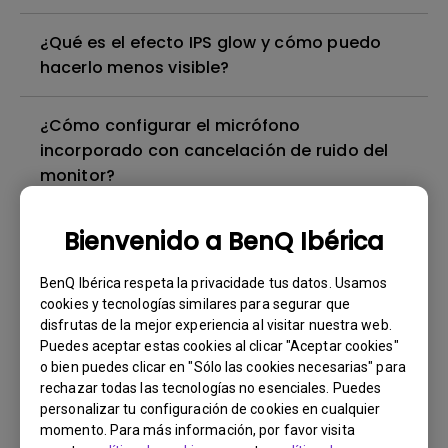
¿Qué es el efecto IPS glow y cómo puedo
hacerlo menos visible?
¿Cómo configurar el micrófono
incorporado con cancelación de ruido del
monitor?
¿Puedo usar USB-C para cargar mi portátil
Bienvenido a BenQ Ibérica
con Windows o MacBook Pro?
BenQ Ibérica respeta la privacidade tus datos. Usamos
cookies y tecnologías similares para segurar que
¿Por qué mi monitor BenQ no puede
disfrutas de la mejor experiencia al visitar nuestra web.
mostrar correctamente a través de un
Puedes aceptar estas cookies al clicar "Aceptar cookies"
cable USB-C(Tipo C)?
o bien puedes clicar en "Sólo las cookies necesarias" para
rechazar todas las tecnologías no esenciales. Puedes
personalizar tu configuración de cookies en cualquier
¿Necesito instalar el driver WHQL (Windows
momento. Para más información, por favor visita