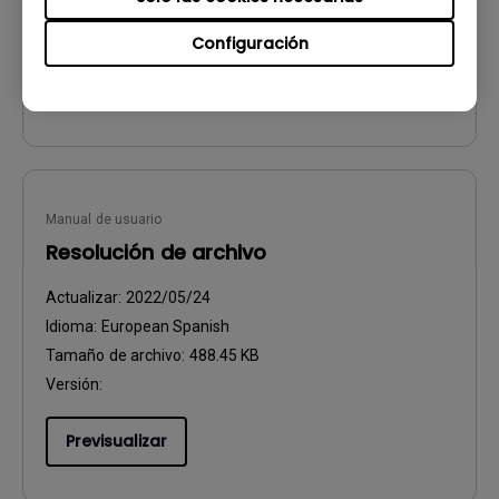
Versión:
Configuración
Previsualizar
Manual de usuario
Resolución de archivo
Actualizar:
2022/05/24
Idioma:
European Spanish
Tamaño de archivo:
488.45 KB
Versión:
Previsualizar