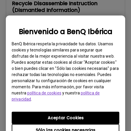
Recycle Disassemble Instruction
(Dismantled Information)
Actualizar:
2022/08/03
Bienvenido a BenQ Ibérica
Idioma:
English EU
Tamaño de archivo:
681.89 KB
BenQ Ibérica respeta la privacidade tus datos. Usamos
Versión:
cookies y tecnologías similares para segurar que
disfrutas de la mejor experiencia al visitar nuestra web.
Previsualizar
Puedes aceptar estas cookies al clicar "Aceptar cookies"
o bien puedes clicar en "Sólo las cookies necesarias" para
rechazar todas las tecnologías no esenciales. Puedes
personalizar tu configuración de cookies en cualquier
momento. Para más información, por favor visita
nuestra
política de cookies
y nuestra
política de
Manual de usuario
privacidad
.
Regulatory Statements
Actualizar:
2026/08/07
Aceptar Cookies
Idioma:
General
Sólo las cookies necesarias
Tamaño de archivo:
752.9 KB