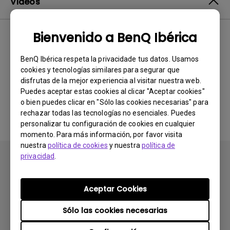
Vídeos
Bienvenido a BenQ Ibérica
Lo más
0 resultados
nuevo
BenQ Ibérica respeta la privacidade tus datos. Usamos
cookies y tecnologías similares para segurar que
disfrutas de la mejor experiencia al visitar nuestra web.
Puedes aceptar estas cookies al clicar "Aceptar cookies"
No hay vídeos relacionados
o bien puedes clicar en "Sólo las cookies necesarias" para
rechazar todas las tecnologías no esenciales. Puedes
personalizar tu configuración de cookies en cualquier
momento. Para más información, por favor visita
nuestra
política de cookies
y nuestra
política de
privacidad
.
Aceptar Cookies
Suscribirse
Sólo las cookies necesarias