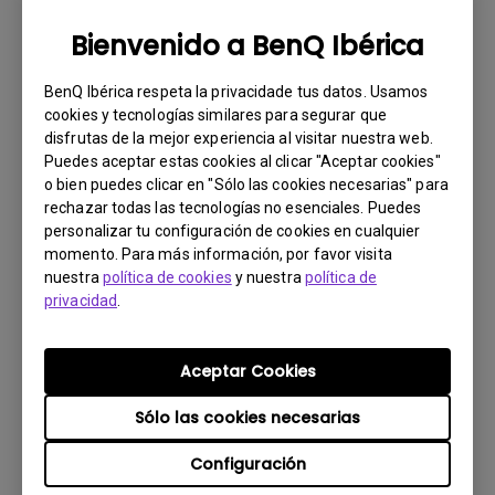
Versión:
Bienvenido a BenQ Ibérica
Previsualizar
BenQ Ibérica respeta la privacidade tus datos. Usamos
cookies y tecnologías similares para segurar que
disfrutas de la mejor experiencia al visitar nuestra web.
Puedes aceptar estas cookies al clicar "Aceptar cookies"
o bien puedes clicar en "Sólo las cookies necesarias" para
rechazar todas las tecnologías no esenciales. Puedes
Manual de usuario
personalizar tu configuración de cookies en cualquier
Regulatory Statements
momento. Para más información, por favor visita
nuestra
política de cookies
y nuestra
política de
Actualizar:
2026/08/07
privacidad
.
Idioma:
General
Tamaño de archivo:
752.9 KB
Aceptar Cookies
Versión:
Sólo las cookies necesarias
Previsualizar
Configuración