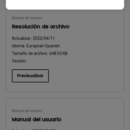
Manual de usuario
Resolución de archivo
Actualizar:
2022/04/11
Idioma:
European Spanish
Tamaño de archivo:
648.53 KB
Versión:
Previsualizar
Manual de usuario
Manual del usuario