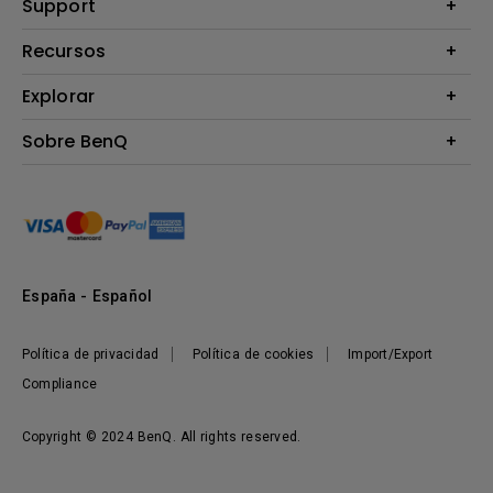
Proyectores
Support
Monitores
Contáctanos
Recursos
Iluminación
Download & FAQ
Altavoz
Explorar
Centros de información
Preguntas frecuentes sobre la tienda en línea de BenQ
Información de Devolución BenQ Shop
Embajadores de marca BenQ
Sobre BenQ
Términos y Condiciones BenQ Shop
Presentación corporativa
Responsabilidad social corporativa
Noticias
Sostenibilidad
España - Español
Política de privacidad
Política de cookies
Import/Export
Compliance
Copyright © 2024 BenQ. All rights reserved.