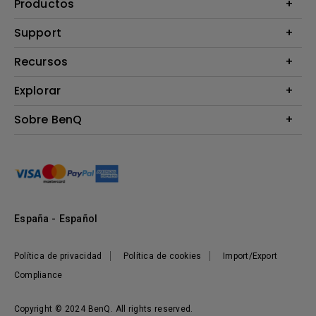
Productos
Proyectores
Support
Monitores
Contáctanos
Recursos
Iluminación
Download & FAQ
Altavoz
Explorar
Centros de información
Preguntas frecuentes sobre la tienda en línea de BenQ
Información de Devolución BenQ Shop
Embajadores de marca BenQ
Sobre BenQ
Términos y Condiciones BenQ Shop
Presentación corporativa
Responsabilidad social corporativa
Noticias
Sostenibilidad
España - Español
Política de privacidad
Política de cookies
Import/Export
Compliance
Copyright © 2024 BenQ. All rights reserved.