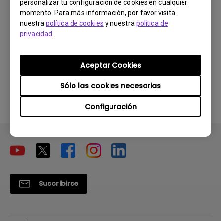
Manual del usuario
personalizar tu configuración de cookies en cualquier
momento. Para más información, por favor visita
Actualizar:
2006/10/27
nuestra
política de cookies
y nuestra
política de
privacidad
.
Idioma:
European Spanish
Tamaño de archivo:
1.24 MB
Versión:
Aceptar Cookies
Previsualizar
Sólo las cookies necesarias
Configuración
Suscribirse