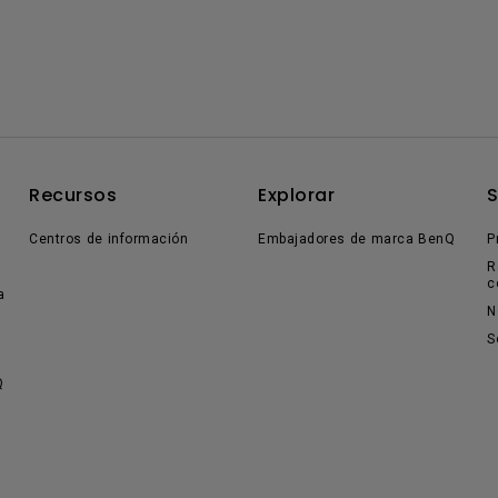
Recursos
Explorar
Centros de información
Embajadores de marca BenQ
P
R
c
a
N
S
Q