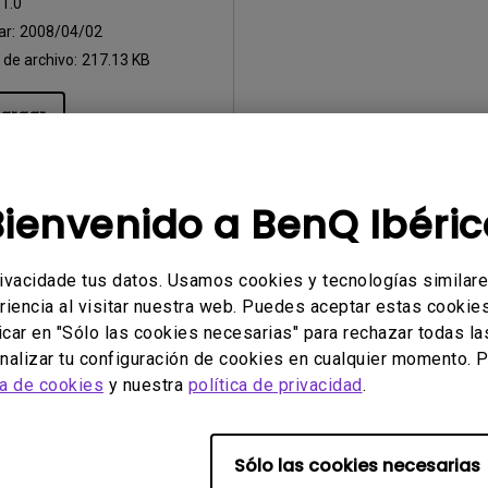
:
1.0
ar:
2008/04/02
de archivo:
217.13 KB
argar
Bienvenido a BenQ Ibéric
r cualquiera de los programas mencionados anteriormente, usted 
al
.
rivacidade tus datos. Usamos cookies y tecnologías similar
riencia al visitar nuestra web. Puedes aceptar estas cookies 
icar en "Sólo las cookies necesarias" para rechazar todas la
alizar tu configuración de cookies en cualquier momento. P
ca de cookies
y nuestra
política de privacidad
.
Sólo las cookies necesarias