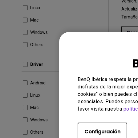
Versión
Linux
Actualiz
Tamaño 
Mac
Desc
Windows
Others
Al utiliza
Driver
usuario fin
BenQ Ibérica respeta la p
Android
disfrutas de la mejor expe
cookies" o bien puedes cl
Linux
esenciales. Puedes person
Mac
favor visita nuestra
políti
Windows
Configuración
Others