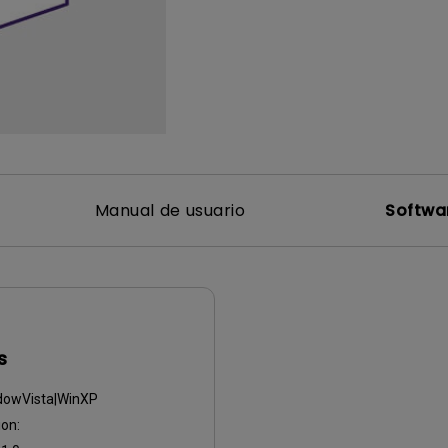
Con soporte de ajuste de
Con Bajo Input Lag
altura
ado
Manual de usuario
Softwa
s
dowVista|WinXP
on: