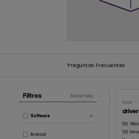
Monitor ZOWIE reacondicion
- Compre aquí
Preguntas Frecuentes
Filtros
Borrar todo
Driver
driver
Software
SO:
Win
OS Versi
Android