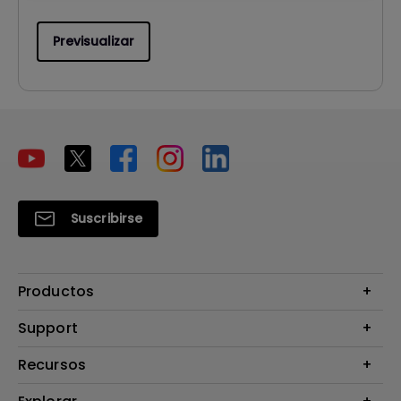
Previsualizar
Suscribirse
Productos
Proyectores
Support
Monitores
Contáctanos
Recursos
Iluminación
Download & FAQ
Altavoz