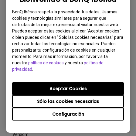
Safety Warning and Notice
BenQ Ibérica respeta la privacidade tus datos. Usamos
Actualizar:
2021/01/06
cookies y tecnologías similares para segurar que
Idioma:
European Spanish
disfrutas de la mejor experiencia al visitar nuestra web.
Tamaño de archivo:
85.48 KB
Puedes aceptar estas cookies al clicar "Aceptar cookies"
o bien puedes clicar en "Sólo las cookies necesarias" para
Versión:
rechazar todas las tecnologías no esenciales. Puedes
personalizar tu configuración de cookies en cualquier
Previsualizar
momento. Para más información, por favor visita
nuestra
política de cookies
y nuestra
política de
privacidad
.
Aceptar Cookies
Manual de usuario
Manual del usuario
Sólo las cookies necesarias
Actualizar:
2009/10/02
Configuración
Idioma:
European Spanish
Tamaño de archivo:
1.86 MB
Versión: