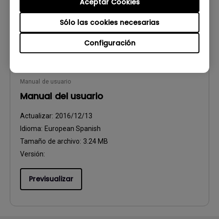
Aceptar Cookies
Previsualizar
Sólo las cookies necesarias
Configuración
Manual de usuario
Manual del usuario
Actualizar:
2016/12/13
Idioma:
European Spanish
Tamaño de archivo:
3.24 MB
Versión:
Previsualizar