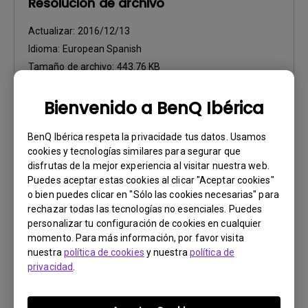
Resolución de archivo
Actualizar:
2016/12/13
Idioma:
European Spanish
Tamaño de archivo:
443.76 KB
Versión:
Bienvenido a BenQ Ibérica
Previsualizar
BenQ Ibérica respeta la privacidade tus datos. Usamos
cookies y tecnologías similares para segurar que
disfrutas de la mejor experiencia al visitar nuestra web.
Puedes aceptar estas cookies al clicar "Aceptar cookies"
o bien puedes clicar en "Sólo las cookies necesarias" para
Manual de usuario
rechazar todas las tecnologías no esenciales. Puedes
Safety Warning and Notice
personalizar tu configuración de cookies en cualquier
momento. Para más información, por favor visita
Actualizar:
2021/01/06
nuestra
política de cookies
y nuestra
política de
privacidad
.
Idioma:
European Spanish
Tamaño de archivo:
85.48 KB
Versión: