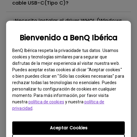
cable USB-C(Tipo C)?
¿Necesito instalar el driver WHQL (Windows
Hardware Quality Labs) en Windows para mi
monitor de BenQ? ¿Hay una versión
Bienvenido a BenQ Ibérica
actualizada del driver WHQL?
BenQ Ibérica respeta la privacidade tus datos. Usamos
cookies y tecnologías similares para segurar que
¿Hay alguna película protectora o película
disfrutas de la mejor experiencia al visitar nuestra web.
de plástico sobre la pantalla de mi monitor
Puedes aceptar estas cookies al clicar "Aceptar cookies"
de BenQ que deba quitarse?
o bien puedes clicar en "Sólo las cookies necesarias" para
rechazar todas las tecnologías no esenciales. Puedes
personalizar tu configuración de cookies en cualquier
¿Todos los monitores de BenQ o solo
momento. Para más información, por favor visita
algunos están libres de mercurio?
nuestra
política de cookies
y nuestra
política de
privacidad
.
¿El monitor de BenQ utiliza iluminación LED
de matriz completa o iluminación LED con
Aceptar Cookies
luz de borde?