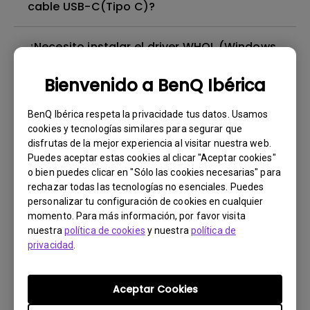
cable USB-C(Tipo C)?
¿Necesito instalar el driver WHQL (Windows
Hardware Quality Labs) en Windows para mi
monitor de BenQ? ¿Hay una versión
Bienvenido a BenQ Ibérica
actualizada del driver WHQL?
BenQ Ibérica respeta la privacidade tus datos. Usamos
cookies y tecnologías similares para segurar que
¿Hay alguna película protectora o película
disfrutas de la mejor experiencia al visitar nuestra web.
de plástico sobre la pantalla de mi monitor
Puedes aceptar estas cookies al clicar "Aceptar cookies"
de BenQ que deba quitarse?
o bien puedes clicar en "Sólo las cookies necesarias" para
rechazar todas las tecnologías no esenciales. Puedes
personalizar tu configuración de cookies en cualquier
¿Todos los monitores de BenQ o solo
momento. Para más información, por favor visita
algunos están libres de mercurio?
nuestra
política de cookies
y nuestra
política de
privacidad
.
¿El monitor de BenQ utiliza iluminación LED
de matriz completa o iluminación LED con
Aceptar Cookies
luz de borde?