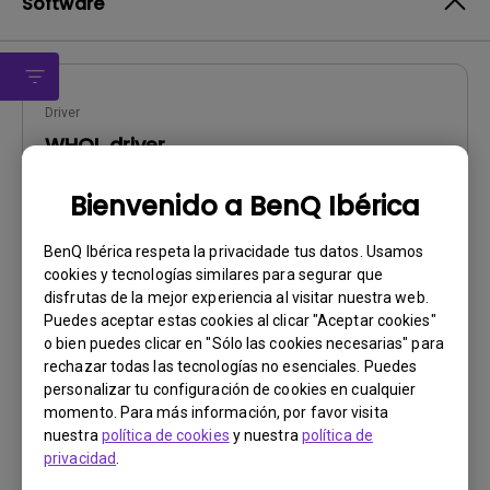
Software
Driver
WHQL driver
SO:
Windows10|Windows7|Windows8
Bienvenido a BenQ Ibérica
OS Version:
Versión:
MP
BenQ Ibérica respeta la privacidade tus datos. Usamos
cookies y tecnologías similares para segurar que
Actualizar:
2017/07/27
disfrutas de la mejor experiencia al visitar nuestra web.
Tamaño de archivo:
9.98 KB
Puedes aceptar estas cookies al clicar "Aceptar cookies"
o bien puedes clicar en "Sólo las cookies necesarias" para
Descargar
rechazar todas las tecnologías no esenciales. Puedes
personalizar tu configuración de cookies en cualquier
momento. Para más información, por favor visita
nuestra
política de cookies
y nuestra
política de
privacidad
.
Al utilizar cualquiera de los programas mencionados
anteriormente, usted acepta los términos de nuestro