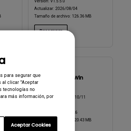
Versión:
V1.5.5.0
Actualizar:
2026/08/04
B
Tamaño de archivo:
126.36 MB
Descargar
a
Software
es para segurar que
Eye-CareU for Win
al clicar "Aceptar
s tecnologías no
SO:
Windows
ara más información, por
OS Version:
Windows 10/11
Versión:
V1.4.8.0
Actualizar:
2025/11/26
B
Tamaño de archivo:
120.43 MB
Aceptar Cookies