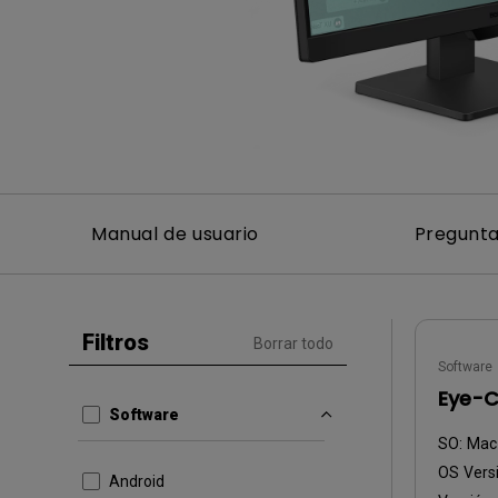
Monitor ZOWIE reacondicion
- Compre aquí
Manual de usuario
Pregunta
Filtros
Borrar todo
Software
Eye-C
Software
SO:
Mac
OS Vers
Android