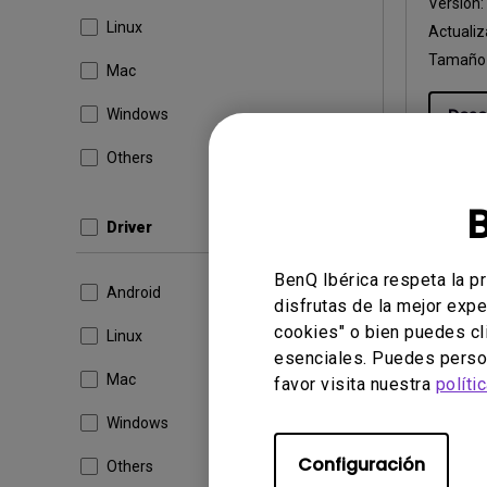
Versión
Linux
Actualiz
Tamaño 
Mac
Desc
Windows
Others
Driver
Software
BenQ Ibérica respeta la p
Eye-C
Android
disfrutas de la mejor expe
cookies" o bien puedes cl
SO:
Win
Linux
esenciales. Puedes person
OS Vers
Mac
favor visita nuestra
políti
Versión
Actualiz
Windows
Tamaño 
Configuración
Others