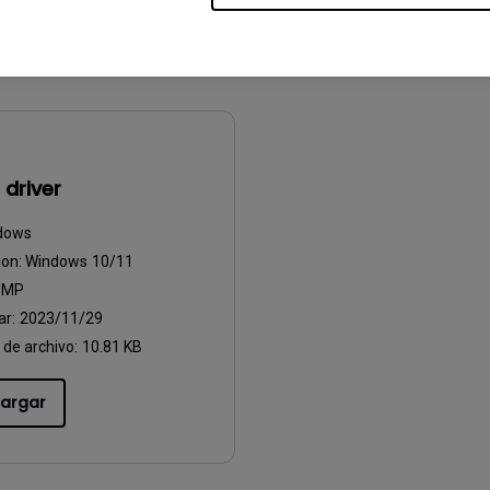
argar
Descargar
driver
dows
ion:
Windows 10/11
:
MP
ar:
2023/11/29
de archivo:
10.81 KB
argar