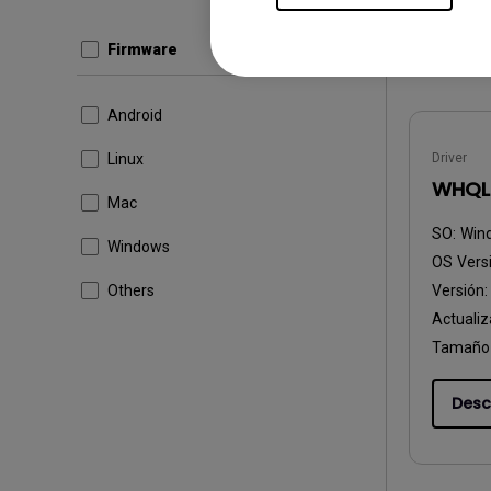
Desc
Firmware
Android
Linux
Driver
WHQL 
Mac
SO:
Win
Windows
OS Vers
Others
Versión
Actualiz
Tamaño 
Desc