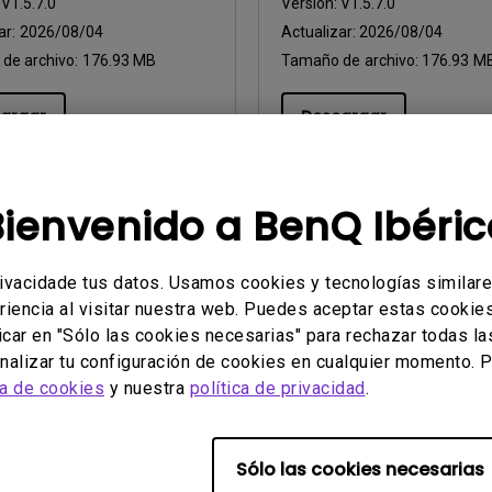
:
V1.5.7.0
Versión:
V1.5.7.0
ar:
2026/08/04
Actualizar:
2026/08/04
de archivo:
176.93 MB
Tamaño de archivo:
176.93 M
argar
Descargar
Bienvenido a BenQ Ibéric
Software
rivacidade tus datos. Usamos cookies y tecnologías similar
areU Release Note
Eye-CareU for Mac
riencia al visitar nuestra web. Puedes aceptar estas cookies 
icar en "Sólo las cookies necesarias" para rechazar todas la
dows
SO:
Mac
alizar tu configuración de cookies en cualquier momento. P
ion:
Windows 10/11
OS Version:
Mac 13 or later
ca de cookies
y nuestra
política de privacidad
.
:
V1.5.5.0
Versión:
V1.4.8.0
ar:
2026/08/04
Actualizar:
2025/11/26
de archivo:
126.36 MB
Tamaño de archivo:
255.78 M
Sólo las cookies necesarias