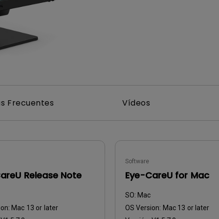
Con soporte de ajuste de
Con Bajo Input Lag
altura
ado
s Frecuentes
Vídeos
Software
areU Release Note
Eye-CareU for Mac
SO:
Mac
ion:
Mac 13 or later
OS Version:
Mac 13 or later