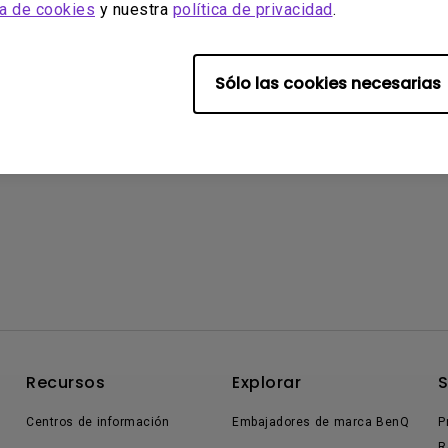
ca de cookies
y nuestra
política de privacidad
.
Sólo las cookies necesarias
Recursos
Explorar
Centros de información
Embajadores de marca BenQ
P
R