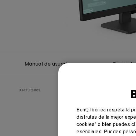
Monitor ZOWIE reacondicion
- Compre aquí
Manual de usuario
Pregunta
0 resultados
BenQ Ibérica respeta la p
disfrutas de la mejor expe
cookies" o bien puedes cl
esenciales. Puedes person