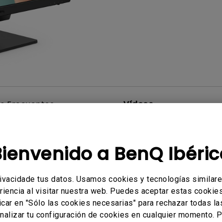
Con soporte de ajuste de
Con Bajo Input Lag
altura
ado
s Frecuentes
Vídeos
Bienvenido a BenQ Ibéric
rivacidade tus datos. Usamos cookies y tecnologías similar
riencia al visitar nuestra web. Puedes aceptar estas cookies 
icar en "Sólo las cookies necesarias" para rechazar todas la
No hay vídeos relacionados
alizar tu configuración de cookies en cualquier momento. P