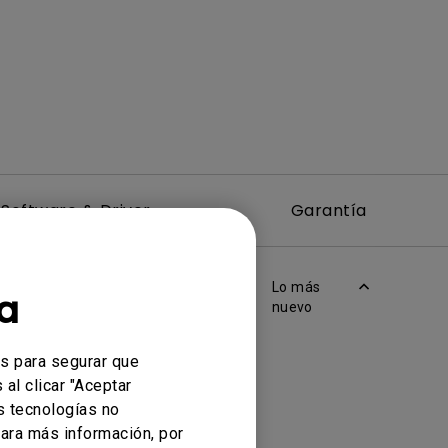
Software & Driver
Garantía
Lo más
a
nuevo
es para segurar que
al clicar "Aceptar
s tecnologías no
ara más información, por