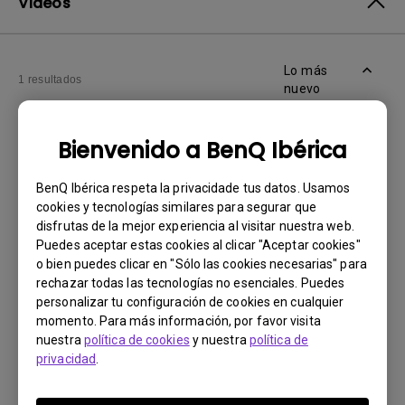
Vídeos
Lo más
1 resultados
nuevo
Bienvenido a BenQ Ibérica
BenQ Ibérica respeta la privacidade tus datos. Usamos
cookies y tecnologías similares para segurar que
disfrutas de la mejor experiencia al visitar nuestra web.
Puedes aceptar estas cookies al clicar "Aceptar cookies"
o bien puedes clicar en "Sólo las cookies necesarias" para
rechazar todas las tecnologías no esenciales. Puedes
personalizar tu configuración de cookies en cualquier
momento. Para más información, por favor visita
20/5/2024
nuestra
política de cookies
y nuestra
política de
How can I troubleshoot a failed firmware
privacidad
.
upgrade via Display Quickit?