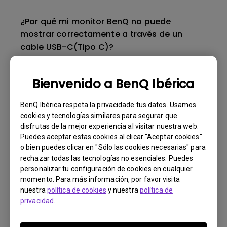
¿Por qué mi monitor BenQ no puede
mostrar correctamente a través de un
cable USB-C(Tipo C)?
¿Necesito instalar el driver WHQL (Windows
Bienvenido a BenQ Ibérica
Hardware Quality Labs) en Windows para mi
monitor de BenQ? ¿Hay una versión
BenQ Ibérica respeta la privacidade tus datos. Usamos
actualizada del driver WHQL?
cookies y tecnologías similares para segurar que
disfrutas de la mejor experiencia al visitar nuestra web.
Puedes aceptar estas cookies al clicar "Aceptar cookies"
¿Hay alguna película protectora o película
o bien puedes clicar en "Sólo las cookies necesarias" para
de plástico sobre la pantalla de mi monitor
rechazar todas las tecnologías no esenciales. Puedes
de BenQ que deba quitarse?
personalizar tu configuración de cookies en cualquier
momento. Para más información, por favor visita
nuestra
política de cookies
y nuestra
política de
¿Todos los monitores de BenQ o solo
privacidad
.
algunos están libres de mercurio?