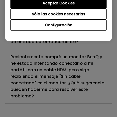
Aceptar Cookies
¿El monitor de BenQ utiliza iluminación LED
de matriz completa o iluminación LED con
Sólo las cookies necesarias
luz de borde?
Configuración
¿Por qué mi monitor no reconoce la señal
de entrada automáticamente?
Recientemente compré un monitor BenQ y
he estado intentando conectarlo a mi
portátil con un cable HDMI pero sigo
recibiendo el mensaje "Sin cable
conectado" en el monitor. ¿Qué sugerencia
pueden hacerme para resolver este
problema?