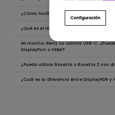
¿Cómo facilita el software Display Pilot 
Configuración
¿Qué es el HDR emulado?
Mi monitor BenQ no admite USB-C. ¿Pued
DisplayPort o HDMI?
¿Puedo utilizar Rosetta o Rosetta 2 con di
¿Cuál es la diferencia entre DisplayHDR y 