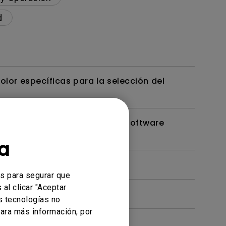
d
lor específicas para la selección del
ivo Mac o Windows y usar el software
a
es para segurar que
al clicar "Aceptar
s tecnologías no
ara más información, por
serie PD/SW de BenQ?