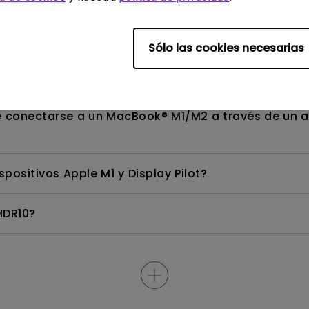
un mejor uso de su monitor DesignVue de BenQ?
Sólo las cookies necesarias
e conectarse a un MacBook® M1/M2 a través de un 
spositivos Apple M1 y Display Pilot?
HDR10?