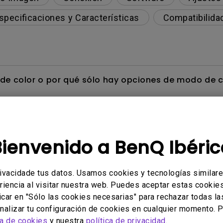
specificaciones y Características
Compatibilida
e color o por qué sólo hay opciones de modo de co
de color en mi monitor al conectarlo a un disposit
Bienvenido a BenQ Ibéric
o en mi monitor BenQ que deba retirar?
rivacidade tus datos. Usamos cookies y tecnologías similar
riencia al visitar nuestra web. Puedes aceptar estas cookies 
hacerlo menos visible?
icar en "Sólo las cookies necesarias" para rechazar todas la
alizar tu configuración de cookies en cualquier momento. P
visualización en Mac OS para los monitores de la 
ca de cookies
y nuestra
política de privacidad
.