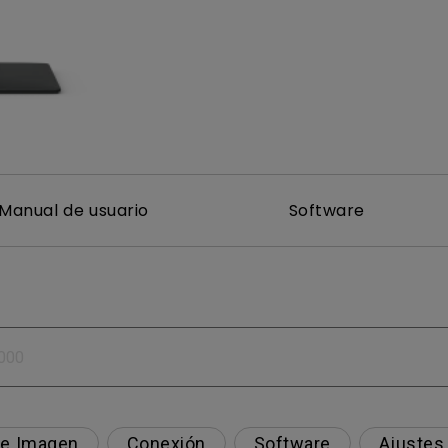
Con soporte de ajuste de
Con Bajo Input Lag
altura
ado
Manual de usuario
Software
de Imagen
Conexión
Software
Ajustes