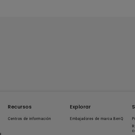
Recursos
Explorar
Centros de información
Embajadores de marca BenQ
P
R
c
a