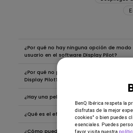
E
¿Por qué no hay ninguna opción de modo d
usuario en el software Display Pilot?
¿Por qué no puedo cambiar a otros modos 
Display Pilot?
¿Hay una película protectora o de plástic
BenQ Ibérica respeta la p
disfrutas de la mejor expe
¿Qué es el efecto IPS glow y cómo puedo 
cookies" o bien puedes cl
esenciales. Puedes person
¿Cómo puedo ajustar la configuración de 
favor visita nuestra
políti