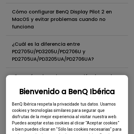
Cómo configurar BenQ Display Pilot 2 en
MacOS y evitar problemas cuando no
funciona
¿Cuál es la diferencia entre
PD2705U/PD3205U/PD2706U y
PD2705UA/PD3205UA/PD2706UA?
¿Por qué no hay ninguna opción de modo
de color o por qué sólo hay opciones de
Bienvenido a BenQ Ibérica
modo de color específicas para la
selección del usuario en el software Display
BenQ Ibérica respeta la privacidade tus datos. Usamos
Pilot?
cookies y tecnologías similares para segurar que
disfrutas de la mejor experiencia al visitar nuestra web.
¿Cómo es que mi monitor no tiene imagen
Puedes aceptar estas cookies al clicar "Aceptar cookies"
o bien puedes clicar en "Sólo las cookies necesarias" para
cuando se conecta a un Mac a través de