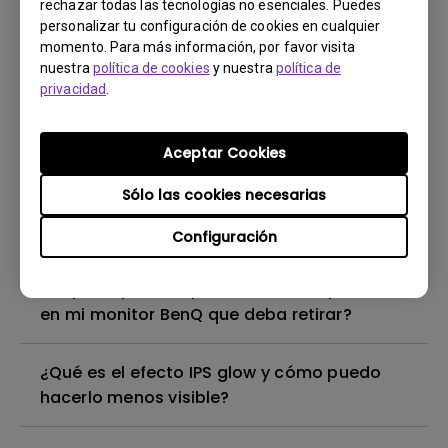
rechazar todas las tecnologías no esenciales. Puedes
USB-C?
personalizar tu configuración de cookies en cualquier
momento. Para más información, por favor visita
nuestra
política de cookies
y nuestra
política de
¿Por qué no puedo cambiar a otros modos
privacidad
.
de color en mi monitor al conectarlo a un
dispositivo Mac o Windows y usar el
software Display Pilot?
Aceptar Cookies
Sólo las cookies necesarias
¿Cómo solucionar una actualización fallida
del firmware mediante Display Quickit?
Configuración
¿Hay una película protectora o de plástico
en mi monitor BenQ que deba retirar?
¿Qué es el efecto IPS glow y cómo puedo
hacerlo menos visible?