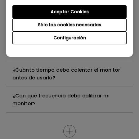
HW y la calibración SW?
Aceptar Cookies
¿Cómo puedo mostrar imágenes en color
Sólo las cookies necesarias
de 10 bits?
Configuración
¿Puedo cambiar los ajustes de color
después de realizar la calibración?
¿Cuánto tiempo debo calentar el monitor
antes de usarlo?
¿Con qué frecuencia debo calibrar mi
monitor?