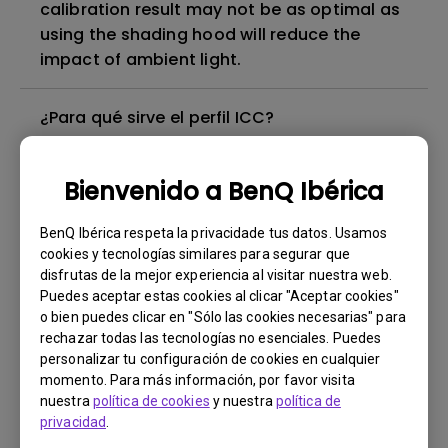
calibration result may not be as optimal as
using the shading hood will reduce the
impact of ambient light.
¿Para qué sirve el perfil ICC?
¿Qué es el efecto IPS glow y cómo puedo
Bienvenido a BenQ Ibérica
hacerlo menos visible?
BenQ Ibérica respeta la privacidade tus datos. Usamos
cookies y tecnologías similares para segurar que
¿Qué es la Uniformity Technology?
disfrutas de la mejor experiencia al visitar nuestra web.
Puedes aceptar estas cookies al clicar "Aceptar cookies"
¿Por qué Palette Master Element no puede
o bien puedes clicar en "Sólo las cookies necesarias" para
rechazar todas las tecnologías no esenciales. Puedes
reconocer el monitor al conectarse al
personalizar tu configuración de cookies en cualquier
puerto USB 3.0?
momento. Para más información, por favor visita
nuestra
política de cookies
y nuestra
política de
¿Cuál es la diferencia entre la calibración
privacidad
.