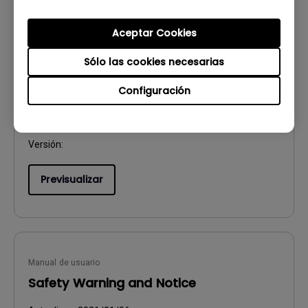
Aceptar Cookies
Manual de usuario
Resolución de archivo
Sólo las cookies necesarias
Configuración
Actualizar:
2020/06/05
Idioma:
European Spanish
Tamaño de archivo:
364.19 KB
Versión:
Previsualizar
Manual de usuario
Safety Warning and Notice