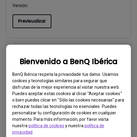
Versión:
Previsualizar
Manual de usuario
Bienvenido a BenQ Ibérica
Regulatory Statements
BenQ Ibérica respeta la privacidade tus datos. Usamos
Actualizar:
2026/03/23
cookies y tecnologías similares para segurar que
disfrutas de la mejor experiencia al visitar nuestra web.
Idioma:
General
Puedes aceptar estas cookies al clicar "Aceptar cookies"
Tamaño de archivo:
752.9 KB
o bien puedes clicar en "Sólo las cookies necesarias" para
Versión:
rechazar todas las tecnologías no esenciales. Puedes
personalizar tu configuración de cookies en cualquier
Previsualizar
momento. Para más información, por favor visita
nuestra
política de cookies
y nuestra
política de
privacidad
.