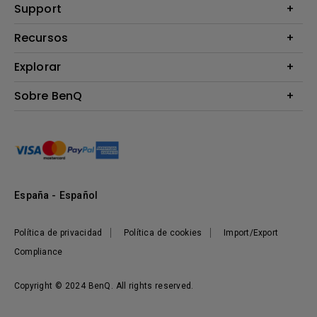
Proyectores
Support
Monitores
Contáctanos
Recursos
Iluminación
Download & FAQ
Altavoz
Explorar
Centros de información
Preguntas frecuentes sobre la tienda en línea de BenQ
Información de Devolución BenQ Shop
Embajadores de marca BenQ
Sobre BenQ
Términos y Condiciones BenQ Shop
Presentación corporativa
Responsabilidad social corporativa
Noticias
Sostenibilidad
España - Español
Política de privacidad
Política de cookies
Import/Export
Compliance
Copyright © 2024 BenQ. All rights reserved.