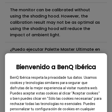
The monitor can be calibrated without
using the shading hood. However, the
calibration result may not be as optimal as
using the shading hood will reduce the
impact of ambient light.
¿Puedo ejecutar Palette Master Ultimate en
un SO virtual como BootCamp, Parallels o
VMware?
Bienvenido a BenQ Ibérica
¿Para qué sirve el perfil ICC?
BenQ Ibérica respeta la privacidade tus datos. Usamos
cookies y tecnologías similares para segurar que
disfrutas de la mejor experiencia al visitar nuestra web.
¿Cómo puedo utilizar HotKey Puck G3 para
Puedes aceptar estas cookies al clicar "Aceptar cookies"
controlar varios monitores?
o bien puedes clicar en "Sólo las cookies necesarias" para
rechazar todas las tecnologías no esenciales. Puedes
personalizar tu configuración de cookies en cualquier
¿Cómo es que mi monitor no tiene imagen