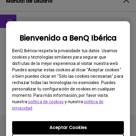
Manual de usuario
Manual de usuario
Bienvenido a BenQ Ibérica
Manual del usuario
BenQ Ibérica respeta la privacidade tus datos. Usamos
Actualizar:
2008/10/07
cookies y tecnologías similares para segurar que
Idioma:
European Spanish
disfrutas de la mejor experiencia al visitar nuestra web.
Tamaño de archivo:
744.26 KB
Puedes aceptar estas cookies al clicar "Aceptar cookies"
o bien puedes clicar en "Sólo las cookies necesarias" para
Versión:
rechazar todas las tecnologías no esenciales. Puedes
personalizar tu configuración de cookies en cualquier
Previsualizar
momento. Para más información, por favor visita
nuestra
política de cookies
y nuestra
política de
privacidad
.
Aceptar Cookies