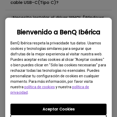
cable USB-C(Tipo C)?
¿Necesito instalar el driver WHQL (Windows
Hardware Quality Labs) en Windows para mi
monitor de BenQ? ¿Hay una versión
Bienvenido a BenQ Ibérica
actualizada del driver WHQL?
BenQ Ibérica respeta la privacidade tus datos. Usamos
cookies y tecnologías similares para segurar que
¿Hay alguna película protectora o película
disfrutas de la mejor experiencia al visitar nuestra web.
de plástico sobre la pantalla de mi monitor
Puedes aceptar estas cookies al clicar "Aceptar cookies"
de BenQ que deba quitarse?
o bien puedes clicar en "Sólo las cookies necesarias" para
rechazar todas las tecnologías no esenciales. Puedes
personalizar tu configuración de cookies en cualquier
¿Todos los monitores de BenQ o solo
momento. Para más información, por favor visita
algunos están libres de mercurio?
nuestra
política de cookies
y nuestra
política de
privacidad
.
¿El monitor de BenQ utiliza iluminación LED
de matriz completa o iluminación LED con
Aceptar Cookies
luz de borde?