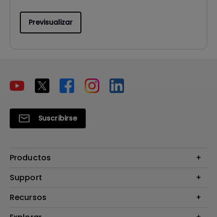
Previsualizar
Suscribirse
Productos
Proyectores
Support
Monitores
Contáctanos
Recursos
Iluminación
Download & FAQ
Altavoz