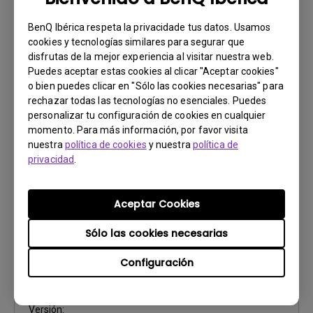
Safety Warning and Notice
BenQ Ibérica respeta la privacidade tus datos. Usamos
Actualizar:
2021/01/06
cookies y tecnologías similares para segurar que
Idioma:
European Spanish
disfrutas de la mejor experiencia al visitar nuestra web.
Tamaño de archivo:
85.48 KB
Puedes aceptar estas cookies al clicar "Aceptar cookies"
o bien puedes clicar en "Sólo las cookies necesarias" para
Versión:
rechazar todas las tecnologías no esenciales. Puedes
personalizar tu configuración de cookies en cualquier
Previsualizar
momento. Para más información, por favor visita
nuestra
política de cookies
y nuestra
política de
privacidad
.
Aceptar Cookies
Manual de usuario
Manual del usuario
Sólo las cookies necesarias
Actualizar:
2017/01/23
Configuración
Idioma:
European Spanish
Tamaño de archivo:
5.17 MB
Versión: