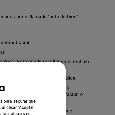
usados por el llamado "acto de Dios"
e demostración
a)
de BenQ. Esto puede resultar en el rechazo
nuestra tienda en línea.
ra únicamente una factura válida.
a
do, negligencia, manipulación o
orizada efectúe cualquier alteración o
es para segurar que
al clicar "Aceptar
ción de mercancía - Identificador
s tecnologías no