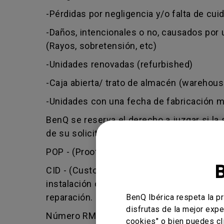
-Pérdidas por negligencia y/o falta de cui
-Daños, intencionales o no, causados por 
(Rayos, sobretensión, etc)
-Unidades renovadas (refurbished)
-Caja abierta/ trato de almacén (warehou
-Unidades con una fecha de fabricación ma
BenQ se reserva el derecho a juzgar si la
de su solicitud o no, o recibir sólo parci
POP - (Proof of purchase) Comprobante d
CID - (Customer induced damage) Daño cau
instalación o reparación incorrecta. Se p
reparación.
BenQ Ibérica respeta la p
disfrutas de la mejor expe
Número RMA (returned merchandise author
cookies" o bien puedes cl