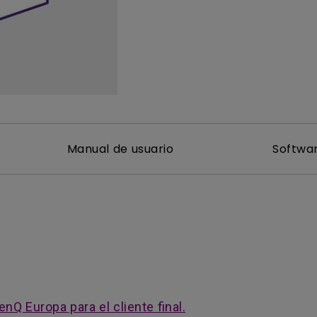
Con soporte de ajuste de
Con Bajo Input Lag
altura
ado
Manual de usuario
Softwa
nQ Europa para el cliente final.