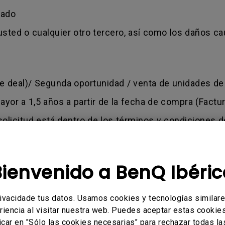
dado
usted o cualquier otro tercero, así como los daños ca
se deal)/ Segunda oportunidad / venta de unidades d
yor a 1,5 años a partir de la fecha de compra (Factur
 solicitud está dentro de los términos y condiciones 
almente una compensación por las compras a través de 
e compra - BenQ aceptará como comprobante de comp
Bienvenido a BenQ Ibéric
sado por el cliente - Defecto causado por uso indebi
roducirá también en caso de que alguna persona no aut
rivacidade tus datos. Usamos cookies y tecnologías similar
riencia al visitar nuestra web. Puedes aceptar estas cookies 
ization number) - Número de autorización de devolu
icar en "Sólo las cookies necesarias" para rechazar todas la