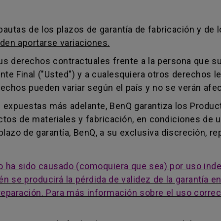
utas de los plazos de garantía de fabricación y de l
den aportarse variaciones.
 sus derechos contractuales frente a la persona que s
nte Final ("Usted") y a cualesquiera otros derechos le
rechos pueden variar según el país y no se verán afe
s expuestas más adelante, BenQ garantiza los Produ
os de materiales y fabricación, en condiciones de uso
lazo de garantía, BenQ, a su exclusiva discreción, rep
cto ha sido causado (comoquiera que sea) por uso inde
én se producirá la pérdida de validez de la garantía 
 reparación. Para más información sobre el uso corre