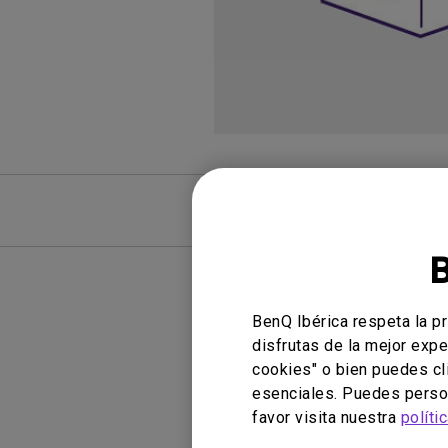
Monitor ZOWIE reacondicion
- Compre aquí
Preguntas Frecuentes
BenQ Ibérica respeta la p
No ha
disfrutas de la mejor expe
cookies" o bien puedes cl
esenciales. Puedes person
favor visita nuestra
políti