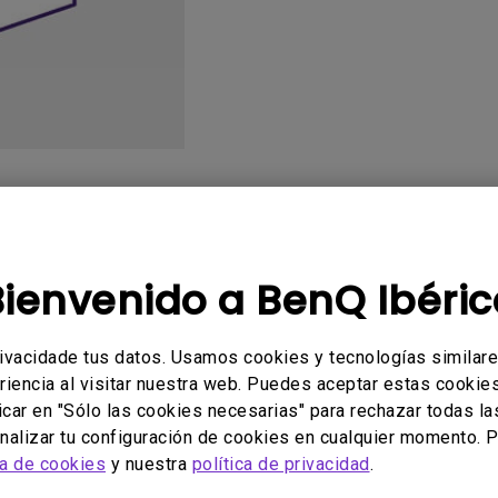
Con soporte de ajuste de
Con Bajo Input Lag
altura
ado
Manual de usuario
Softwa
Bienvenido a BenQ Ibéric
rivacidade tus datos. Usamos cookies y tecnologías similar
y software ni drivers relaci
riencia al visitar nuestra web. Puedes aceptar estas cookies 
icar en "Sólo las cookies necesarias" para rechazar todas la
alizar tu configuración de cookies en cualquier momento. P
ca de cookies
y nuestra
política de privacidad
.