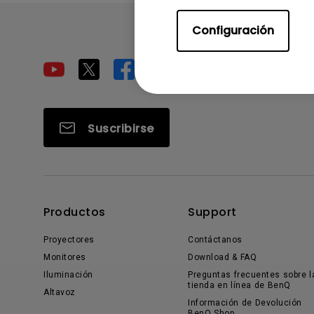
Configuración
Suscribirse
Productos
Support
Proyectores
Contáctanos
Monitores
Download & FAQ
Iluminación
Preguntas frecuentes sobre l
tienda en línea de BenQ
Altavoz
Información de Devolución
BenQ Shop