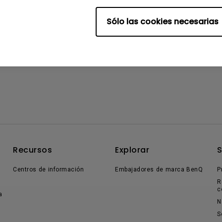
Sólo las cookies necesarias
Recursos
Explorar
Centros de información
Embajadores de marca BenQ
P
R
c
a
N
S