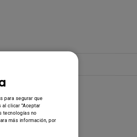
re
Garantía
a
es para segurar que
onados
al clicar "Aceptar
s tecnologías no
ara más información, por