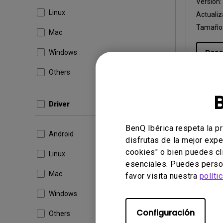
Versión
Linux
Actualiz
Tamaño 
Mac
Desc
Windows
Others
Al utiliza
Driver
usuario fin
BenQ Ibérica respeta la p
Android
disfrutas de la mejor expe
cookies" o bien puedes cl
Linux
esenciales. Puedes person
Mac
favor visita nuestra
políti
Windows
Configuración
Others