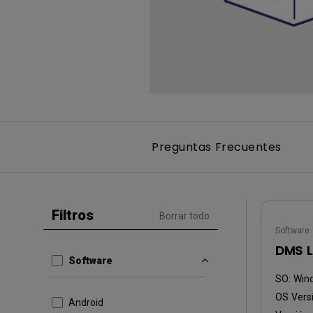
Monitor ZOWIE reacondicion
- Compre aquí
Preguntas Frecuentes
Filtros
Borrar todo
Software
DMS L
Software
SO:
Win
OS Versi
Android