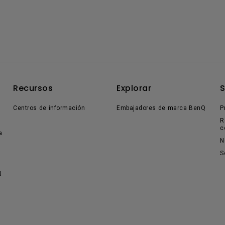
Recursos
Explorar
Centros de información
Embajadores de marca BenQ
P
R
c
a
N
S
Q