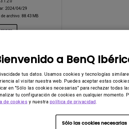
:
3.1.2.0
ar:
2024/04/29
de archivo:
88.43 MB
argar
Bienvenido a BenQ Ibéric
r cualquiera de los programas mencionados anteriormente, usted 
al
.
rivacidade tus datos. Usamos cookies y tecnologías similar
riencia al visitar nuestra web. Puedes aceptar estas cookies 
icar en "Sólo las cookies necesarias" para rechazar todas la
alizar tu configuración de cookies en cualquier momento. P
ca de cookies
y nuestra
política de privacidad
.
Sólo las cookies necesarias