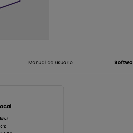
Con soporte de ajuste de
Con Bajo Input Lag
altura
ado
Manual de usuario
Softwa
ocal
dows
on: