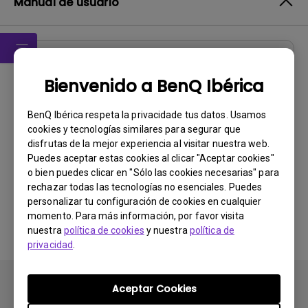
Manual de usuario
Manual de usuario
Bienvenido a BenQ Ibérica
Manual del usuario
BenQ Ibérica respeta la privacidade tus datos. Usamos
Actualizar:
2012/12/21
cookies y tecnologías similares para segurar que
Idioma:
European Spanish
disfrutas de la mejor experiencia al visitar nuestra web.
Tamaño de archivo:
4.41 MB
Puedes aceptar estas cookies al clicar "Aceptar cookies"
o bien puedes clicar en "Sólo las cookies necesarias" para
Versión:
rechazar todas las tecnologías no esenciales. Puedes
personalizar tu configuración de cookies en cualquier
Previsualizar
momento. Para más información, por favor visita
nuestra
política de cookies
y nuestra
política de
privacidad
.
Aceptar Cookies