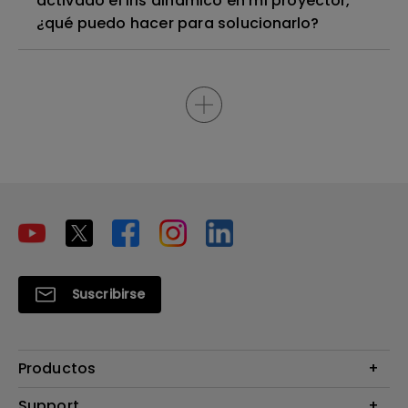
activado el iris dinámico en mi proyector,
¿qué puedo hacer para solucionarlo?
Suscribirse
Productos
Proyectores
Support