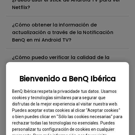
Netflix?
¿Cómo obtener la información de
actualización a través de la Notificación
BenQ en mi Android TV?
¿Cómo puedo verificar la calidad de la
conexión a Internet a través del Panel de
Usuario en mi stick de Android TV BenQ?
Bienvenido a BenQ Ibérica
¿Puedo usar el stick de Android TV como un
BenQ Ibérica respeta la privacidade tus datos. Usamos
punto de acceso para la duplicación de
cookies y tecnologías similares para segurar que
disfrutas de la mejor experiencia al visitar nuestra web.
pantalla?
Puedes aceptar estas cookies al clicar "Aceptar cookies"
o bien puedes clicar en "Sólo las cookies necesarias" para
¿Cómo puedo emparejar el stick de TV
rechazar todas las tecnologías no esenciales. Puedes
Android de BenQ con su control remoto?
personalizar tu configuración de cookies en cualquier