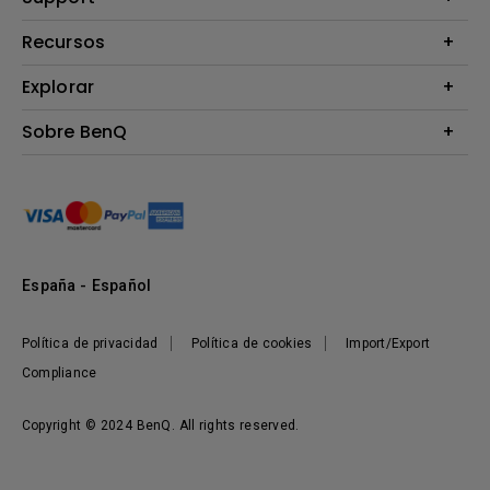
Monitores
Contáctanos
Recursos
Iluminación
Download & FAQ
Altavoz
Explorar
Centros de información
Preguntas frecuentes sobre la tienda en línea de BenQ
Información de Devolución BenQ Shop
Embajadores de marca BenQ
Sobre BenQ
Términos y Condiciones BenQ Shop
Presentación corporativa
Responsabilidad social corporativa
Noticias
Sostenibilidad
España - Español
Política de privacidad
Política de cookies
Import/Export
Compliance
Copyright © 2024 BenQ. All rights reserved.