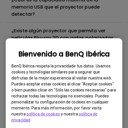
memoria USB que el proyector puede
detectar?
¿Existe algún proyector que permita ver
películas Blu-ray 3D con gafas polarizadas
pasivas, como en mi televisor?
Bienvenido a BenQ Ibérica
Puedo oír el sonido, pero la pantalla
BenQ Ibérica respeta la privacidade tus datos. Usamos
siempre se queda en blanco cuando
cookies y tecnologías similares para segurar que
conecto mi dispositivo móvil al proyector
disfrutas de la mejor experiencia al visitar nuestra web.
mediante un cable o adaptador e intento
Puedes aceptar estas cookies al clicar "Aceptar cookies"
transmitir contenidos de Netflix, Disney+,
o bien puedes clicar en "Sólo las cookies necesarias" para
rechazar todas las tecnologías no esenciales. Puedes
Hulu y otros. ¿Cómo puedo solucionarlo?
personalizar tu configuración de cookies en cualquier
momento. Para más información, por favor visita
¿El proyector admite el formato Dolby
nuestra
política de cookies
y nuestra
política de
privacidad
.
TrueHD 7.1 a través de ARC/eARC?