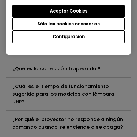
¿Cómo puedo corregir la curva de imagen
Aceptar Cookies
que aparece en la parte superior de la
Sólo las cookies necesarias
imagen proyectada?
Configuración
¿Cuál es la longitud máxima del cable HDMI
que puedo usar?
¿Qué es la corrección trapezoidal?
¿Cuál es el tiempo de funcionamiento
sugerido para los modelos con lámpara
UHP?
¿Por qué el proyector no responde a ningún
comando cuando se enciende o se apaga?