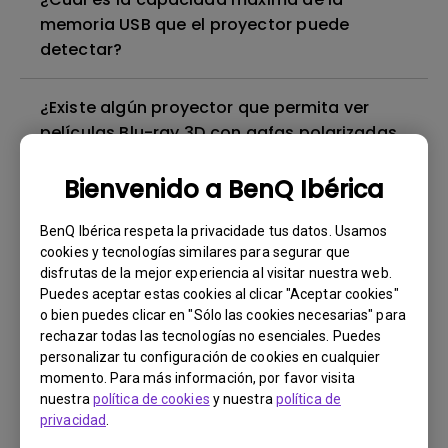
memoria USB que el proyector puede
detectar?
¿Existe algún proyector que permita ver
películas Blu-ray 3D con gafas polarizadas
pasivas, como en mi televisor?
Bienvenido a BenQ Ibérica
Puedo oír el sonido, pero la pantalla
BenQ Ibérica respeta la privacidade tus datos. Usamos
siempre se queda en blanco cuando
cookies y tecnologías similares para segurar que
conecto mi dispositivo móvil al proyector
disfrutas de la mejor experiencia al visitar nuestra web.
mediante un cable o adaptador e intento
Puedes aceptar estas cookies al clicar "Aceptar cookies"
transmitir contenidos de Netflix, Disney+,
o bien puedes clicar en "Sólo las cookies necesarias" para
rechazar todas las tecnologías no esenciales. Puedes
Hulu y otros. ¿Cómo puedo solucionarlo?
personalizar tu configuración de cookies en cualquier
momento. Para más información, por favor visita
¿El proyector admite el formato Dolby
nuestra
política de cookies
y nuestra
política de
privacidad
.
TrueHD 7.1 a través de ARC/eARC?