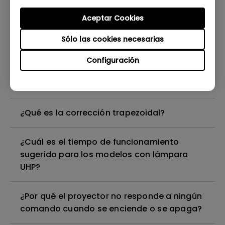
¿Cómo puedo corregir la curva de imagen
Aceptar Cookies
que aparece en la parte superior de la
Sólo las cookies necesarias
imagen proyectada?
Configuración
¿Cuál es la longitud máxima del cable HDMI
que puedo usar?
¿Qué es la corrección trapezoidal?
¿Cuál es el tiempo de funcionamiento
sugerido para los modelos con lámpara
UHP?
¿Por qué el proyector no responde a ningún
comando cuando se enciende o se apaga?