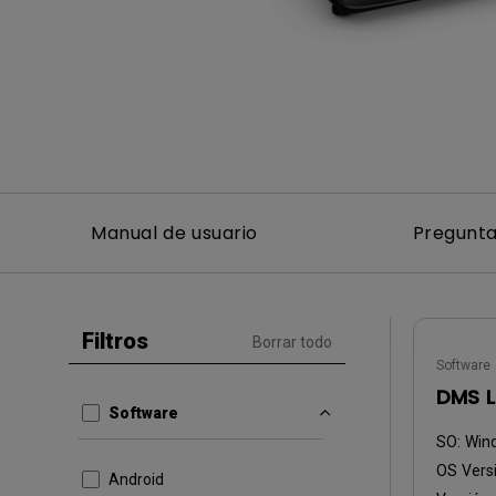
Monitor ZOWIE reacondicion
- Compre aquí
Manual de usuario
Pregunta
Filtros
Borrar todo
Software
DMS L
Software
SO:
Win
OS Versi
Android