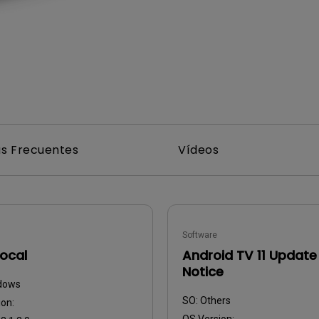
Con soporte de ajuste de
Con Bajo Input Lag
altura
ado
s Frecuentes
Vídeos
Software
ocal
Android TV 11 Update
Notice
dows
SO:
Others
on: