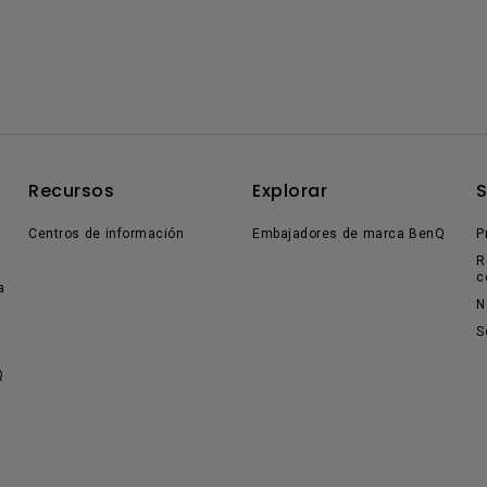
Recursos
Explorar
Centros de información
Embajadores de marca BenQ
P
R
c
a
N
S
Q