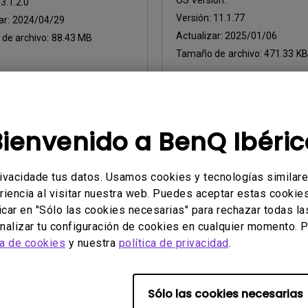
OS Version:
:
3.1.2.0
Versión:
11.1.77
ar:
2024/04/29
Actualizar:
2025/01/06
de archivo:
88.43 MB
Tamaño de archivo:
471.33 KB
argar
Descargar
Bienvenido a BenQ Ibéric
rivacidade tus datos. Usamos cookies y tecnologías similar
riencia al visitar nuestra web. Puedes aceptar estas cookies 
icar en "Sólo las cookies necesarias" para rechazar todas la
ol4 Driver
alizar tu configuración de cookies en cualquier momento. P
dows
ca de cookies
y nuestra
política de privacidad
.
on:
:
-
Sólo las cookies necesarias
ar:
2024/11/06