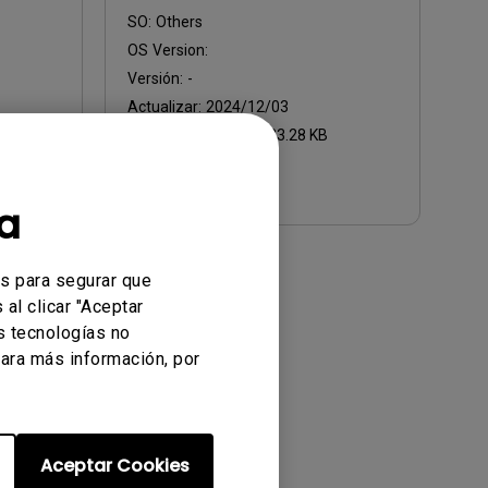
SO:
Others
OS Version:
Versión:
-
Actualizar:
2024/12/03
Tamaño de archivo:
33.28 KB
Descargar
a
es para segurar que
al clicar "Aceptar
s tecnologías no
ara más información, por
Aceptar Cookies