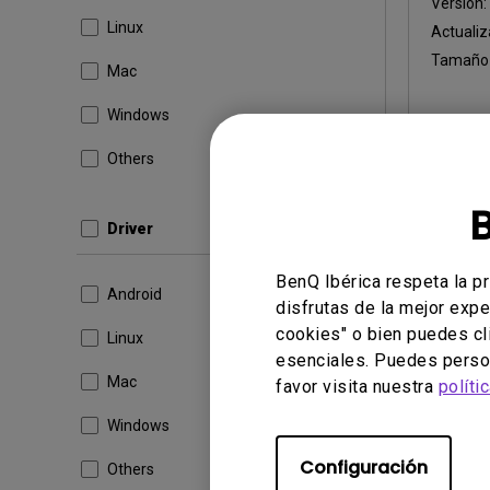
Versión
Linux
Actualiz
Tamaño 
Mac
Windows
Others
Desc
Driver
BenQ Ibérica respeta la p
Android
disfrutas de la mejor expe
Driver
cookies" o bien puedes cl
Contr
Linux
esenciales. Puedes person
Mac
SO:
Win
favor visita nuestra
políti
OS Versi
Windows
Versión
Configuración
Others
Actualiz