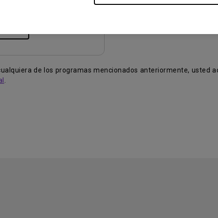
de archivo:
229.85 KB
argar
r cualquiera de los programas mencionados anteriormente, usted 
al
.