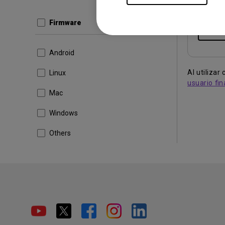
Tamaño 
Firmware
Desc
Android
Al utiliza
Linux
usuario fin
Mac
Windows
Others