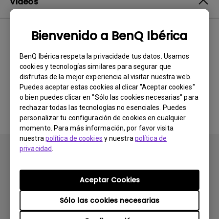
Vídeos
Bienvenido a BenQ Ibérica
Lo más
0 resultados
nuevo
BenQ Ibérica respeta la privacidade tus datos. Usamos
cookies y tecnologías similares para segurar que
disfrutas de la mejor experiencia al visitar nuestra web.
Puedes aceptar estas cookies al clicar "Aceptar cookies"
No hay vídeos relacionados
o bien puedes clicar en "Sólo las cookies necesarias" para
rechazar todas las tecnologías no esenciales. Puedes
personalizar tu configuración de cookies en cualquier
momento. Para más información, por favor visita
nuestra
política de cookies
y nuestra
política de
privacidad
.
Aceptar Cookies
Suscribirse
Sólo las cookies necesarias