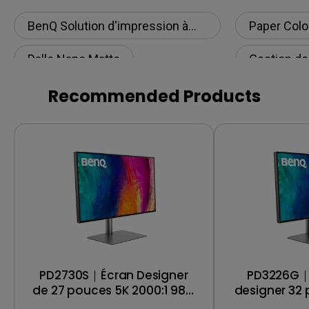
visuelle de simulation de texture
papier pour les professionnels
BenQ Solution d'impression à
Paper Colo
partir de l'écran
Dalle Nano Matte
Gestion de
Paper Color Sync
Calibratio
Recommended Products
Cohérence des couleurs
BenQ Solut
partir de l'
Technologie AQCOLOR de BenQ
Calibration
PD2730S｜Écran Designer
PD3226G｜
de 27 pouces 5K 2000:1 98%
designer 32
P3 Thunderbolt 4
144Hz avec 