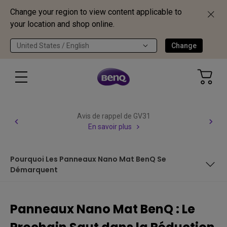
Change your region to view content applicable to
your location and shop online.
United States / English
Change
Avis de rappel de GV31
En savoir plus
Pourquoi Les Panneaux Nano Mat BenQ Se
Démarquent
Verre, Panneaux Mats et Panneaux Nano Matte : En quoi
diffèrent-ils ?
Panneaux Nano Mat BenQ : Le
Comment la technologie des Panneaux Nano Mat de