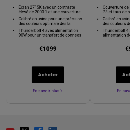
et couver
Écran 27" 5K avec un contraste
Couverture de
élevé de 2000:1 et une couverture
P3 et taux de 
colorimétrique de 98 % P3, offrant
144Hz pour d
Calibré en usine pour une précision
Calibré en usin
une précision pixel par pixel
fluides et des 
des couleurs optimale dès la
des couleurs dè
inégalée.
première utilisation, garantissant
boîte et un app
Thunderbolt 4 avec alimentation
Thunderbolt 4
un appariement intuitif des
des couleurs e
90W pour un transfert de données
alimentation d
couleurs entre les écrans.
ultra-rapide et une compatibilité
transfert de d
parfaite avec Mac.
compatibilité M
€1099
€
Acheter
Ac
En savoir plus
En sav