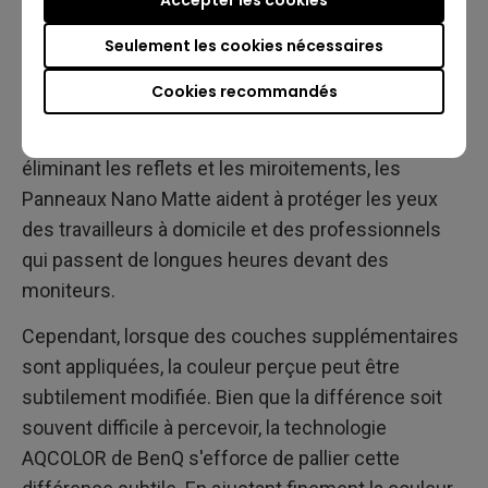
Accepter les cookies
cette combinaison de particules et de revêtement
diffuse efficacement la lumière et contrôle la
Seulement les cookies nécessaires
lumière ambiante. Cette technologie de panneau
Cookies recommandés
précise garantit que les Panneaux Nano Matte
préservent la qualité globale de visualisation. En
éliminant les reflets et les miroitements, les
Panneaux Nano Matte aident à protéger les yeux
des travailleurs à domicile et des professionnels
qui passent de longues heures devant des
moniteurs.
Cependant, lorsque des couches supplémentaires
sont appliquées, la couleur perçue peut être
subtilement modifiée. Bien que la différence soit
souvent difficile à percevoir, la technologie
AQCOLOR de BenQ s'efforce de pallier cette