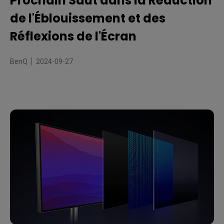
Prochain Saut dans la Réduction
BenQ réduit l'éblouissement et les reflets sur les écrans
Pourquoi Les Panneaux Nano Mat BenQ Se Démarquent
de l'Éblouissement et des
Réflexions de l'Écran
BenQ
2024-09-27