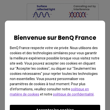
Bienvenue sur BenQ France
BenQ France respecte votre vie privée. Nous utilisons des
cookies et des technologies similaires pour vous garantir
la meilleure expérience possible lorsque vous visitez notre
site web. Vous pouvez accepter ces cookies en cliquant
La couche antireflet est composée de particules
sur "Accepter les cookies", ou cliquer sur "Seulement les
provenant de divers matériaux, soigneusement
cookies nécessaires" pour rejeter toutes les technologies
mélangées pour optimiser leurs propriétés
non essentielles. Vous pouvez personnaliser vos
paramètres de cookies à tout moment. Pour plus
antireflet. Pour parfaire le tout, un revêtement anti-
d'informations, veuillez consulter notre
politique en
réflexion de haute précision est appliqué
matière de cookies
et notre
politique de confidentialité
.
méticuleusement à la couche antireflet pour
assurer un taux de réflexion très faible. Surtout,