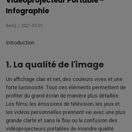
Vidéoprojecteur Portable -
3. Connectivité Wi-Fi et Bluetooth
Infographie
4. Luminosité
BenQ
2021-03-01
5. Technologie LED
Introduction
6. Durabilité et durée de vie de la batterie
7. Réglage et résolution de l'image
1. La qualité de l'image
8. Haut-parleur intégré
Un affichage clair et net, des couleurs vives et une
forte luminosité. Tous ces éléments permettent de
profiter du grand écran de manière plus détaillée.
Les films, les émissions de télévision, les jeux et
les vidéos personnelles prennent vie avec une plus
grande clarté et sans le flou ou la confusion des
vidéoprojecteurs portables de moindre qualité.