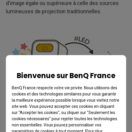
d'image égale ou supérieure à celle des sources
lumineuses de projection traditionnelles.
Bienvenue sur BenQ France
BenQ France respecte votre vie privée. Nous utilisons des
cookies et des technologies similaires pour vous garantir
la meilleure expérience possible lorsque vous visitez notre
site web. Vous pouvez accepter ces cookies en cliquant
sur "Accepter les cookies", ou cliquer sur "Seulement les
cookies nécessaires" pour rejeter toutes les technologies
non essentielles. Vous pouvez personnaliser vos
6. Durabilité et durée de vie
paramètres de cookies à tout moment. Pour plus