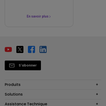
En savoir plus
S'abonner
Produits
Vidéoprojecteurs
Solutions
Moniteurs
Business Display
Assistance Technique
Éclairage