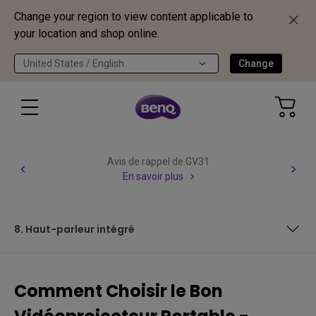
Change your region to view content applicable to
your location and shop online.
United States / English
Change
Avis de rappel de GV31
En savoir plus
8. Haut-parleur intégré
1. La qualité de l'image
Comment Choisir le Bon
2. Dimensions et Portabilité