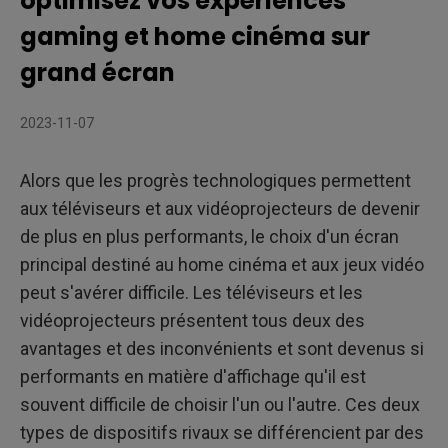
optimisez vos expériences
option en fonction de votre espace
Taille et affichage : au-delà des contraintes du téléviseur
gaming et home cinéma sur
grand écran
Résolution et qualité d'image : la netteté d'un téléviseur
contre les images grand format d'un vidéoprojecteur
Expérience de jeu : des joueurs NBA grandeur nature et un
2023-11-07
écran partagé plus grand que celui d'un téléviseur
Santé et confort : une vision préservée, des expériences
Alors que les progrès technologiques permettent
plus intenses
aux téléviseurs et aux vidéoprojecteurs de devenir
Choix du son : le son intégré d'un téléviseur comparé à
celui d'une installation Home Cinéma avec
de plus en plus performants, le choix d'un écran
vidéoprojecteur
Coût et valeur : rendu et accessibilité des téléviseurs
principal destiné au home cinéma et aux jeux vidéo
par rapport aux vidéoprojecteurs
peut s'avérer difficile. Les téléviseurs et les
Le choix vous appartient
vidéoprojecteurs présentent tous deux des
avantages et des inconvénients et sont devenus si
performants en matière d'affichage qu'il est
souvent difficile de choisir l'un ou l'autre. Ces deux
types de dispositifs rivaux se différencient par des