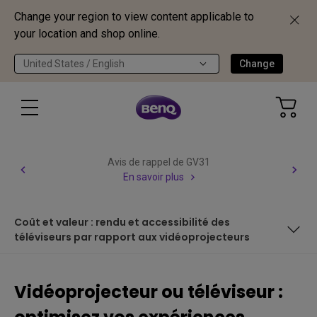
Change your region to view content applicable to
your location and shop online.
United States / English
Change
Avis de rappel de GV31
En savoir plus
Coût et valeur : rendu et accessibilité des
téléviseurs par rapport aux vidéoprojecteurs
Dans cet article, nous aborderons :
Vidéoprojecteur ou téléviseur :
Du téléviseur au vidéoprojecteur : choisir la meilleure