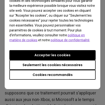
cookies et des technologies similaires pour vous garantir
la meilleure expérience possible lorsque vous visitez notre
Auto HDR
site web. Vous pouvez accepter ces cookies en cliquant
sur "Accepter les cookies", ou cliquer sur "Seulement les
Microsoft a importé sa technologie Auto HDR des
cookies nécessaires" pour rejeter toutes les technologies
non essentielles. Vous pouvez personnaliser vos
consoles Xbox Series X|S, et elle se retrouve
paramètres de cookies à tout moment. Pour plus
maintenant dans Windows 11. Tout jeu PC Xbox
d'informations, veuillez consulter notre
politique en
sur Windows 11 qui ne supporte pas nativement la
matière de cookies
et notre
politique de confidentialité
.
technologie HDR peut maintenant profiter de la
technologie Auto HDR, qui simule de façon très
Accepter les cookies
convaincante la technologie HDR. Ceci devrait être
Seulement les cookies nécessaires
familier pour tout utilisateur d’une console Xbox
Series X|S, alors que les jeux de la Xbox originale et
Cookies recommandés
de la Xbox 360, ainsi que les jeux non-HDR de la
Xbox One reçoivent une amélioration HDR. Nous
supposons que ce traitement pourrait s’appliquer
aussi aux jeux non-Xbox, si Microsoft a le temps