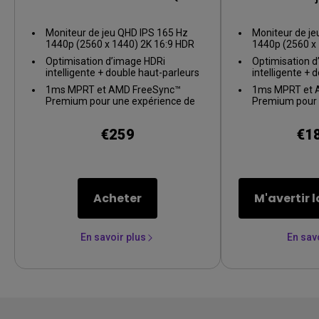
2K
IPS 165
Moniteur de jeu QHD IPS 165 Hz
Moniteur de je
1440p (2560 x 1440) 2K 16:9 HDR
1440p (2560 x
27 po
27 po
Optimisation d’image HDRi
Optimisation 
intelligente + double haut-parleurs
intelligente + 
woofer 2 W+5 W
woofer 2 W+5
1ms MPRT et AMD FreeSync™
1ms MPRT et 
Premium pour une expérience de
Premium pour 
jeu fluide
jeu fluide
€259
€1
Acheter
En savoir plus
En sav